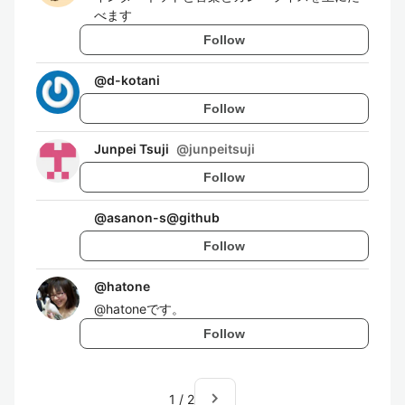
べます
Follow
@
d-kotani
Follow
Junpei Tsuji
@
junpeitsuji
Follow
@
asanon-s@github
Follow
@
hatone
@hatoneです。
Follow
navigate_next
1
/
2