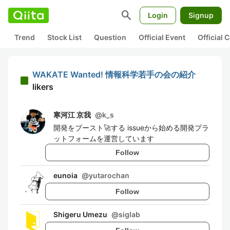
search
Login
Signup
Trend
Stock List
Question
Official Event
Official
WAKATE Wanted! 情報科学若手の会の紹介
likers
寒河江 京我
@
k_s
開発をブースト🚀する issueから始める開発プラ
ットフォームを運営しています
Follow
eunoia
@
yutarochan
Follow
Shigeru Umezu
@
siglab