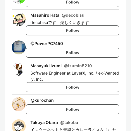
Follow
Masahiro Hata
@
decobisu
decobisuです。楽しくいきます
Follow
@
PowerPC7450
Follow
Masayuki Izumi
@
izumin5210
Software Engineer at LayerX, Inc. / ex-Wanted
ly, Inc.
Follow
@
kurochan
Follow
Takuya Obara
@
takoba
インターネットと音楽とカレーライスを主にた