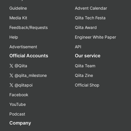
Guideline
Advent Calendar
Media Kit
Qiita Tech Festa
Feedback/Requests
Qiita Award
Help
Engineer White Paper
Advertisement
API
Official Accounts
Our service
@Qiita
Qiita Team
@qiita_milestone
Qiita Zine
@qiitapoi
Official Shop
Facebook
YouTube
Podcast
Company