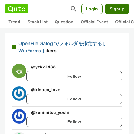
search
Login
Signup
Trend
Stock List
Question
Official Event
Official
OpenFileDialog でフォルダを指定する [
WinForms ]
likers
@
yxkx2488
Follow
@
kinoco_love
Follow
@
kunimitsu_yoshi
Follow