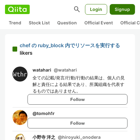
search
Login
Signup
Trend
Stock List
Question
Official Event
Official
chef の ruby_block 内でリソースを実行する
likers
watahari
@
watahari
全ての記載/発言/行動/行動の結果は、個人の見
解と責任による結果であり、所属組織を代表す
るものではありません。
Follow
@
tomoh1r
Follow
小野寺 洋之
@
hiroyuki_onodera