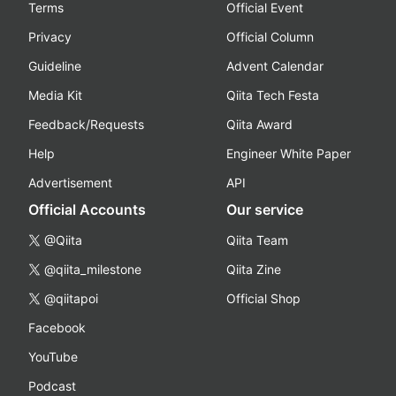
Terms
Official Event
Privacy
Official Column
Guideline
Advent Calendar
Media Kit
Qiita Tech Festa
Feedback/Requests
Qiita Award
Help
Engineer White Paper
Advertisement
API
Official Accounts
Our service
@Qiita
Qiita Team
@qiita_milestone
Qiita Zine
@qiitapoi
Official Shop
Facebook
YouTube
Podcast