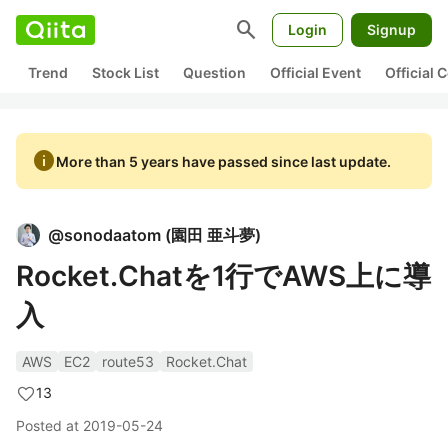
search
Login
Signup
Trend
Stock List
Question
Official Event
Official
info
More than 5 years have passed since last update.
@
sonodaatom
(
園田 亜斗夢
)
Rocket.Chatを1行でAWS上に導
入
AWS
EC2
route53
Rocket.Chat
13
Posted at
2019-05-24