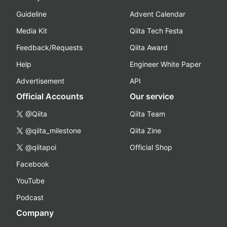
Guideline
Advent Calendar
Media Kit
Qiita Tech Festa
Feedback/Requests
Qiita Award
Help
Engineer White Paper
Advertisement
API
Official Accounts
Our service
@Qiita
Qiita Team
@qiita_milestone
Qiita Zine
@qiitapoi
Official Shop
Facebook
YouTube
Podcast
Company