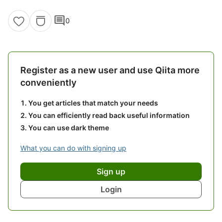
comment
0
Register as a new user and use Qiita more
conveniently
You get articles that match your needs
You can efficiently read back useful information
You can use dark theme
What you can do with signing up
Sign up
Login