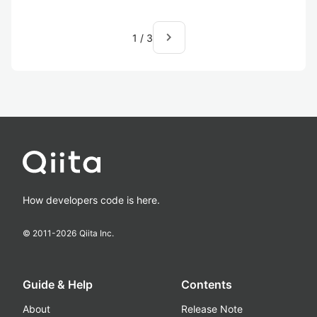
navigate_next
1
/
3
How developers code is here.
© 2011-
2026
Qiita Inc.
Guide & Help
Contents
About
Release Note