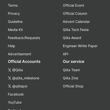
Terms
Official Event
Privacy
Official Column
Guideline
Advent Calendar
Media Kit
Qiita Tech Festa
Feedback/Requests
Qiita Award
Help
Engineer White Paper
Advertisement
API
Official Accounts
Our service
@Qiita
Qiita Team
@qiita_milestone
Qiita Zine
@qiitapoi
Official Shop
Facebook
YouTube