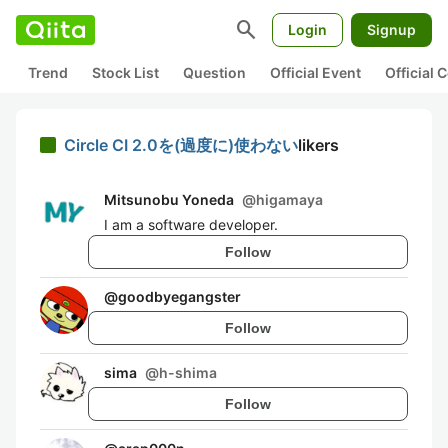
search
Login
Signup
Trend
Stock List
Question
Official Event
Official
Circle CI 2.0を(過度に)使わない
likers
Mitsunobu Yoneda
@
higamaya
I am a software developer.
Follow
@
goodbyegangster
Follow
sima
@
h-shima
Follow