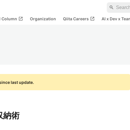
search
open_in_new
open_in_new
al Column
Organization
Qiita Careers
AI x Dev x Tea
ince last update.
収納術