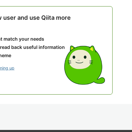
w user and use Qiita more
hat match your needs
 read back useful information
theme
gning up