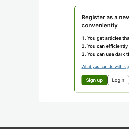
Register as a ne
conveniently
You get articles t
You can efficiently
You can use dark 
What you can do with si
Sign up
Login