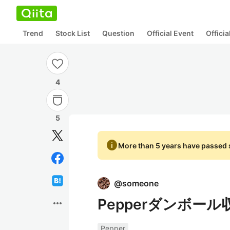
Trend
Stock List
Question
Official Event
Offici
4
5
info
More than 5 years have passed s
@
someone
Pepperダンボール
more_horiz
Pepper