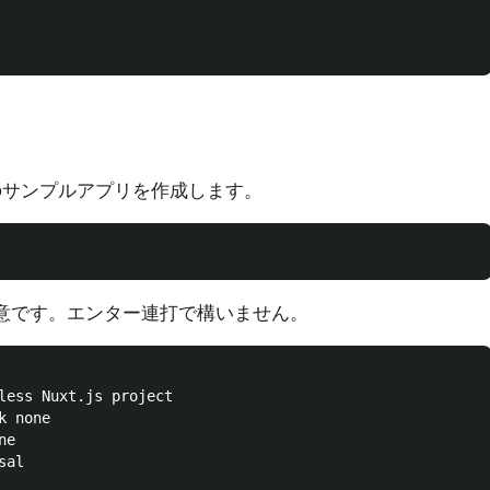
sのサンプルアプリを作成します。
設定は任意です。エンター連打で構いません。
less Nuxt.js project

 none

e

al
