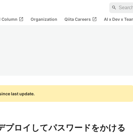
search
open_in_new
open_in_new
al Column
Organization
Qiita Careers
AI x Dev x Tea
ince last update.
okuでデプロイしてパスワードをかける