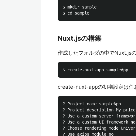
$ mkdir sample

Nuxt.jsの構築
作成したフォルダの中でNuxt.j
create-nuxt-appの初期
? Project name sampleApp

? Project description My price
? Use a custom server framework
? Use a custom UI framework non
? Choose rendering mode Univers
? Use axios module no
