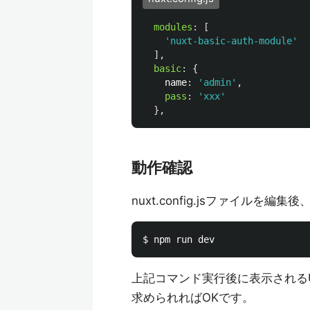
modules
:
[
'
nuxt-basic-auth-module
'
],
basic
:
{
name
:
'
admin
'
,
pass
:
'
xxx
'
},
動作確認
nuxt.config.jsファイルを編集
上記コマンド実行後に表示されるUR
求められればOKです。