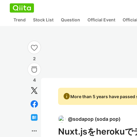
Trend
Stock List
Question
Official Event
Offici
2
4
info
More than 5 years have passed s
@
sodapop
(
soda pop
)
Nuxt.jsをher
more_horiz