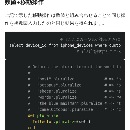
数値+移動操作
上記で示した移動操作は数値と組み合わせることで同じ操
作を複数回入力したのと同じ効果を得られます。
# ↓ここにカーソルがあるときに
select
device_id
from
iphone_devices
where
customer_
# ↑`7l`を押すとここへ移動
# Returns the plural form of the word in the
#
#   "post".pluralize             # => "posts
#   "octopus".pluralize          # => "octop
#   "sheep".pluralize            # => "sheep
#   "words".pluralize            # => "words
#   "the blue mailman".pluralize # => "the b
#   "CamelOctopus".pluralize     # => "Camel
def
pluralize
Inflector
.
pluralize
(
self
)
end