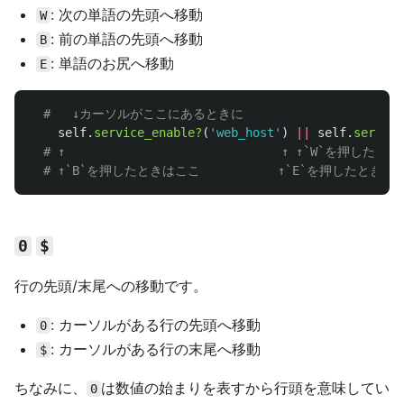
: 次の単語の先頭へ移動
W
: 前の単語の先頭へ移動
B
: 単語のお尻へ移動
E
#   ↓カーソルがここにあるときに
self
.
service_enable?
(
'web_host'
)
||
self
.
service
# ↑                              ↑ ↑`W`を押した
# ↑`B`を押したときはここ         　↑`E`を押したときは
0
$
行の先頭/末尾への移動です。
: カーソルがある行の先頭へ移動
0
: カーソルがある行の末尾へ移動
$
ちなみに、
は数値の始まりを表すから行頭を意味してい
0