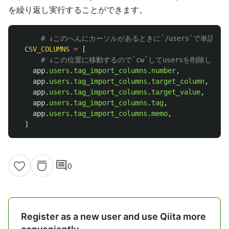
を繰り返し実行することができます。
# ↓このへんにカーソルがあるときに`/users`で単語検索
CSV_COLUMNS
=
[
# ↓この位置に移動するので`cw`してusersを削除し、dev
app
.
users
.
tag_import_columns
.
number
,
app
.
users
.
tag_import_columns
.
target_column
,
app
.
users
.
tag_import_columns
.
target_value
,
app
.
users
.
tag_import_columns
.
tag
,
app
.
users
.
tag_import_columns
.
memo
,
]
comment
0
Register as a new user and use Qiita more