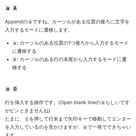
a
A
Appendの
ですね。カーソルがある位置の後ろに文字を
a
入力するモードに遷移します。
: カーソルのある位置の1つ後ろから入力するモード
a
に遷移する
: カーソルのある行の末尾から入力するモードに遷
A
移する
o
O
行を挿入する操作です。(Open blank lineの
らしいです
o
がピンときませんね)
たまに、
を押して行末まで矢印キーで移動してエンター
i
を入力しているのを見かけますが、
で一発でできちゃい
o
ます。