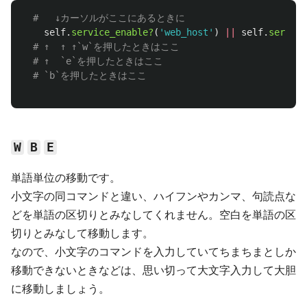
#   ↓カーソルがここにあるときに
self
.
service_enable?
(
'web_host'
)
||
self
.
service
# ↑  ↑ ↑`w`を押したときはここ
# ↑  `e`を押したときはここ
# `b`を押したときはここ 
W
B
E
単語単位の移動です。
小文字の同コマンドと違い、ハイフンやカンマ、句読点な
どを単語の区切りとみなしてくれません。空白を単語の区
切りとみなして移動します。
なので、小文字のコマンドを入力していてちまちまとしか
移動できないときなどは、思い切って大文字入力して大胆
に移動しましょう。