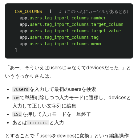
CSV_COLUMNS
=
[
# ↓このへんにカーソルがあるときに`A
app
.
users
.
tag_import_columns
.
number
app
.
users
.
tag_import_columns
.
target_column
app
.
users
.
tag_import_columns
.
target_value
app
.
users
.
tag_import_columns
.
tag
app
.
users
.
tag_import_columns
.
memo
]
「あー、そういえばusersじゃなくてdevicesだった..」と
いううっかりさんは、
を入力して最初のusersを検索
/users
で単語削除しつつ入力モードに遷移し、devicesと
cw
入力して正しい文字列に編集
を押して入力モードを一旦終了
ESC
あとは
と入力
n.n.n.n.
とすることで「usersをdevicesに変換」という編集操作