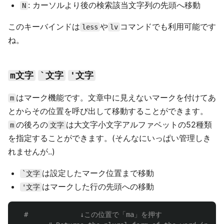
: カーソルより後の検索該当文字列の先頭へ移動
N
このキーバインドは
や
コマンドでも利用可能です
less
lv
ね。
m文字
`文字
'文字
はマーク機能です。文章中に見えないマークを付けてあ
m
とからその位置を呼び出して移動することができます。
の後ろの
は大文字小文字アルファベットの52種類
m
文字
を指定することができます。(そんなにいっぱい管理しき
れませんが..)
は設定したマーク位置まで移動
`文字
はマークした行の先頭への移動
'文字
#             ↓この位置で「ma」を押す