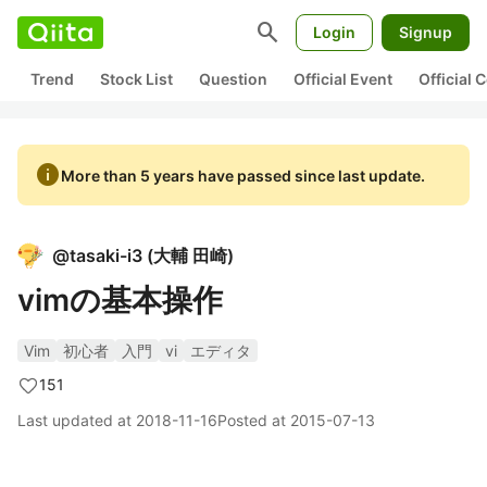
search
Login
Signup
Trend
Stock List
Question
Official Event
Official
info
More than 5 years have passed since last update.
@
tasaki-i3
(
大輔 田崎
)
vimの基本操作
Vim
初心者
入門
vi
エディタ
151
Last updated at
2018-11-16
Posted at
2015-07-13