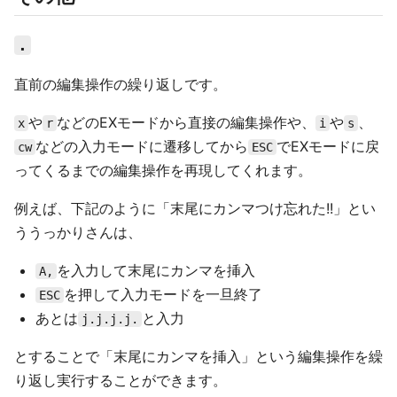
.
直前の編集操作の繰り返しです。
や
などのEXモードから直接の編集操作や、
や
、
x
r
i
s
などの入力モードに遷移してから
でEXモードに戻
cw
ESC
ってくるまでの編集操作を再現してくれます。
例えば、下記のように「末尾にカンマつけ忘れた!!」とい
ううっかりさんは、
を入力して末尾にカンマを挿入
A,
を押して入力モードを一旦終了
ESC
あとは
と入力
j.j.j.j.
とすることで「末尾にカンマを挿入」という編集操作を繰
り返し実行することができます。