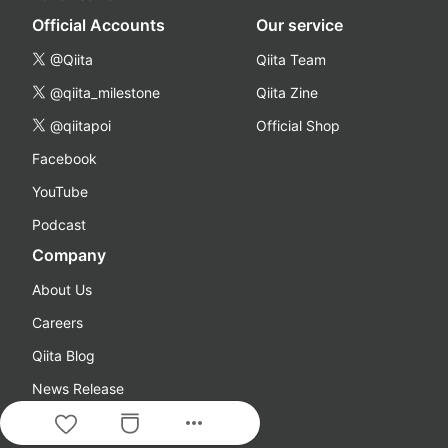
Official Accounts
Our service
@Qiita
Qiita Team
@qiita_milestone
Qiita Zine
@qiitapoi
Official Shop
Facebook
YouTube
Podcast
Company
About Us
Careers
Qiita Blog
News Release
more_horiz