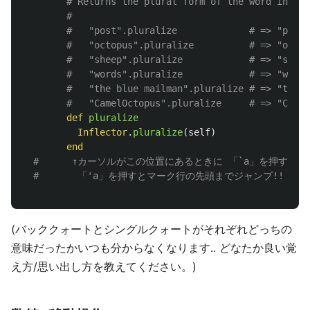
# Returns the plural form of the word in the
#
#   "post".pluralize             # => "posts
#   "octopus".pluralize          # => "octop
#   "sheep".pluralize            # => "sheep
#   "words".pluralize            # => "words
#   "the blue mailman".pluralize # => "the b
#   "CamelOctopus".pluralize     # => "Camel
def
pluralize
Inflector
.
pluralize
(
self
)
end
#      ↑カーソルがこの位置にあるときに 「`a」を押す
#       「'a」を押すとマーク行の先頭までジャンプ!!
(バッククォートとシングルクォートがそれぞれどっちの
意味だったかいつも分からなくなります.. どなたか良い覚
え方/思い出し方を教えてください。)