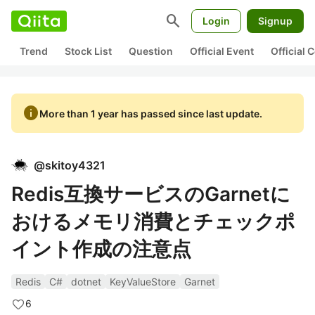
search
Login
Signup
Trend
Stock List
Question
Official Event
Official
info
More than 1 year has passed since last update.
@
skitoy4321
Redis互換サービスのGarnetに
おけるメモリ消費とチェックポ
イント作成の注意点
Redis
C#
dotnet
KeyValueStore
Garnet
6