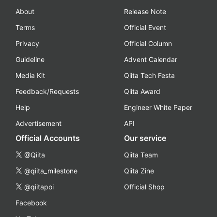
About
Release Note
Terms
Official Event
Privacy
Official Column
Guideline
Advent Calendar
Media Kit
Qiita Tech Festa
Feedback/Requests
Qiita Award
Help
Engineer White Paper
Advertisement
API
Official Accounts
Our service
@Qiita
Qiita Team
@qiita_milestone
Qiita Zine
@qiitapoi
Official Shop
Facebook