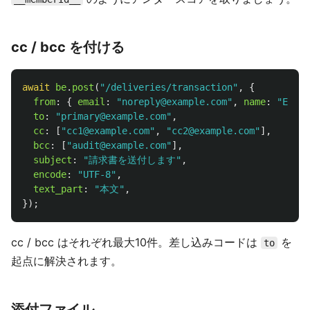
cc / bcc を付ける
await
be
.
post
(
"
/deliveries/transaction
"
,
{
from
:
{
email
:
"
noreply@example.com
"
,
name
:
"
Examp
to
:
"
primary@example.com
"
,
cc
:
[
"
cc1@example.com
"
,
"
cc2@example.com
"
],
bcc
:
[
"
audit@example.com
"
],
subject
:
"
請求書を送付します
"
,
encode
:
"
UTF-8
"
,
text_part
:
"
本文
"
,
});
cc / bcc はそれぞれ最大10件。差し込みコードは
を
to
起点に解決されます。
添付ファイル