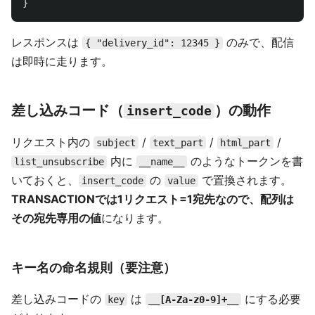
}
レスポンスは
のみで、配信
{ "delivery_id": 12345 }
は即時に走ります。
差し込みコード（
）の動作
insert_code
リクエスト内の
/
/
/
subject
text_part
html_part
内に
のようなトークンを書
list_unsubscribe
__name__
いておくと、
の
で置換されます。
insert_code
value
TRANSACTIONでは1リクエスト=1宛先なので、配列は
その宛先専用の値
になります。
キー名の命名規則（要注意）
差し込みコードの
は
にする必要
key
__[A-Za-z0-9]+__