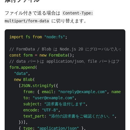
ファイル付きで送る場合は
Content-Type:
に切り替えます。
multipart/form-data
import
fs
from
"
node:fs
"
;
// FormData / Blob は Node.js 20 にグローバルで入っ
const
form
=
new
FormData
();
// data パートは application/json、file パートはフ
form
.
append
(
"
data
"
,
new
Blob
(
[
JSON
.
stringify
({
from
:
{
email
:
"
noreply@example.com
"
,
name
:
"
E
to
:
"
user@example.com
"
,
subject
:
"
請求書を送付します
"
,
encode
:
"
UTF-8
"
,
text_part
:
"
添付の請求書をご確認ください。
"
,
})],
{
type
:
"
application/json
"
},