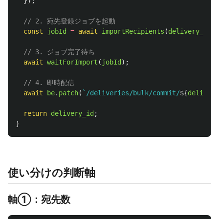
});
// 2. 宛先登録ジョブを起動
const
jobId
=
await
importRecipients
(
delivery_id
,
// 3. ジョブ完了待ち
await
waitForImport
(
jobId
);
// 4. 即時配信
await
be
.
patch
(
`/deliveries/bulk/commit/
${
delivery
return
delivery_id
;
}
使い分けの判断軸
軸①：宛先数