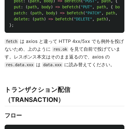
post
:
(
path
,
body
)
=>
beFetch
(
"
POST
"
,
path
,
{
body
put
:
(
path
,
body
)
=>
beFetch
(
"
PUT
"
,
path
,
{
body
}
patch
:
(
path
,
body
)
=>
beFetch
(
"
PATCH
"
,
path
,
{
bo
delete
:
(
path
)
=>
beFetch
(
"
DELETE
"
,
path
),
};
は axios と違って HTTP 4xx/5xx でも例外を投げ
fetch
ないため、上のように
を見て自前で投げていま
res.ok
す。レスポンス本文はそのまま返るので、axios の
は
に読み替えてください。
res.data.xxx
data.xxx
トランザクション配信
（TRANSACTION）
フロー