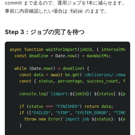
commit まで走るので、運用ジョブを1本に減らせます。
事前に内容確認したい場合は
のままで。
false
Step 3：ジョブの完了を待つ
async
function
waitForImport
(
jobId
,
{
intervalMs
=
3
const
deadline
=
Date
.
now
()
+
maxWaitMs
;
while 
(
Date
.
now
()
<
deadline
)
{
const
data
=
await
be
.
get
(
`/deliveries/-/emails/
const
{
status
,
percentage
,
success_count
,
faile
console
.
log
(
`[import:
${
jobId
}
] 
${
status
}
${
perce
if 
(
status
===
"
FINISHED
"
)
return
data
;
if 
([
"
FAILED
"
,
"
STOP
"
,
"
SYSTEM_ERROR
"
,
"
TIMEOUT
"
throw
new
Error
(
`import job 
${
status
}
: 
${
error
}