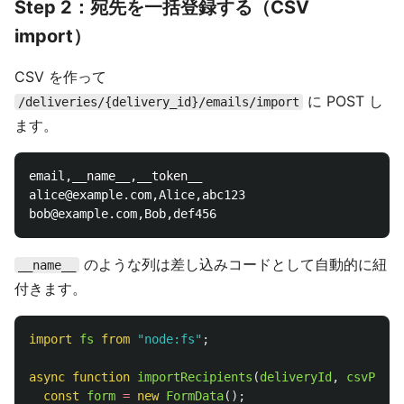
Step 2：宛先を一括登録する（CSV
import）
CSV を作って
に POST し
/deliveries/{delivery_id}/emails/import
ます。
email,__name__,__token__

alice@example.com,Alice,abc123

のような列は差し込みコードとして自動的に紐
__name__
付きます。
import
fs
from
"
node:fs
"
;
async
function
importRecipients
(
deliveryId
,
csvPath
)
const
form
=
new
FormData
();