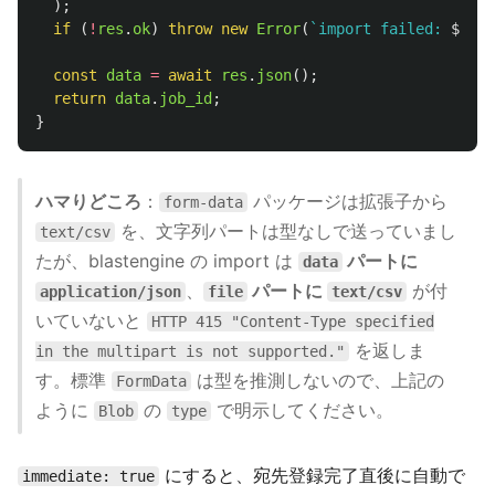
);
if 
(
!
res
.
ok
)
throw
new
Error
(
`import failed: 
${
res
const
data
=
await
res
.
json
();
return
data
.
job_id
;
}
ハマりどころ
：
パッケージは拡張子から
form-data
を、文字列パートは型なしで送っていまし
text/csv
たが、blastengine の import は
パートに
data
、
パートに
が付
application/json
file
text/csv
いていないと
HTTP 415 "Content-Type specified
を返しま
in the multipart is not supported."
す。標準
は型を推測しないので、上記の
FormData
ように
の
で明示してください。
Blob
type
にすると、宛先登録完了直後に自動で
immediate: true