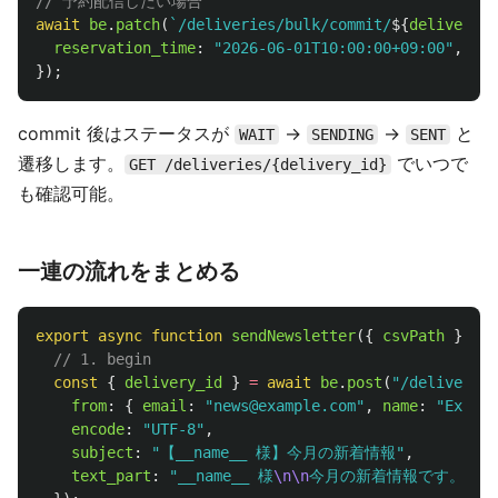
// 予約配信したい場合
await
be
.
patch
(
`/deliveries/bulk/commit/
${
deliveryId
reservation_time
:
"
2026-06-01T10:00:00+09:00
"
,
});
commit 後はステータスが
→
→
と
WAIT
SENDING
SENT
遷移します。
でいつで
GET /deliveries/{delivery_id}
も確認可能。
一連の流れをまとめる
export
async
function
sendNewsletter
({
csvPath
})
{
// 1. begin
const
{
delivery_id
}
=
await
be
.
post
(
"
/deliveries
from
:
{
email
:
"
news@example.com
"
,
name
:
"
Exam
encode
:
"
UTF-8
"
,
subject
:
"
【__name__ 様】今月の新着情報
"
,
text_part
:
"
__name__ 様
\n\n
今月の新着情報です。
"
,