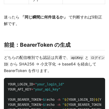
迷ったら
「同じ瞬間に何件送るか」
で判断すれば9割正
解です。
前提：BearerToken の生成
どちらの配信種別でも認証は共通で、
と
apiKey
ログイン
から SHA256 → 小文字化 → base64 を経由して
ID
BearerToken を作ります。
YOUR_LOGIN_ID
=
"your_login_id"
YOUR_API_KEY
=
"your_api_key"
YOUR_BEARER_TOKEN
=
$(
echo
-n
"
${
YOUR_LOGIN_ID
}${
YOUR_
YOUR_BEARER_TOKEN
=
$(
echo
-n
"
${
YOUR_BEARER_TOKEN
}
"
 |