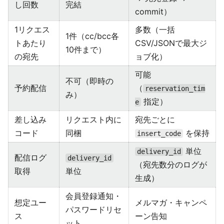
し回数
完結
commit）
1リクエス
多数（一括
1件（cc/bcc各
トあたり
CSV/JSONで最大ジ
10件まで）
の宛先
ョブ化）
可能
不可（即時の
予約配信
（
reservation_tim
み）
指定）
e
差し込み
リクエスト内に
宛先ごとに
コード
同梱
を保持
insert_code
単位
delivery_id
配信ログ
delivery_id
（宛先数分のログが
取得
単位
生成）
会員登録通知・
想定ユー
メルマガ・キャンペ
パスワードリセ
ス
ーン告知
ット