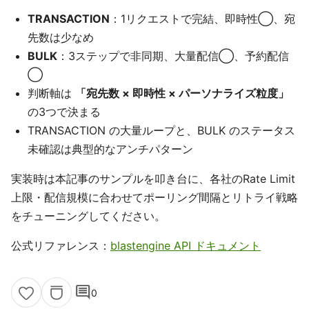
TRANSACTION
：1リクエストで完結、即時性◯、宛
先数は少なめ
BULK
：3ステップで非同期、大量配信◯、予約配信
◯
判断軸は
「宛先数 × 即時性 × パーソナライズ粒度」
の3つで決まる
TRANSACTION の大量ループと、BULK のステータス
未確認は典型的なアンチパターン
実装時は本記事のサンプルを叩き台に、各社のRate Limit
上限・配信規模に合わせてポーリング間隔とリトライ戦略
をチューニングしてください。
公式リファレンス：
blastengine API ドキュメント
comment
0