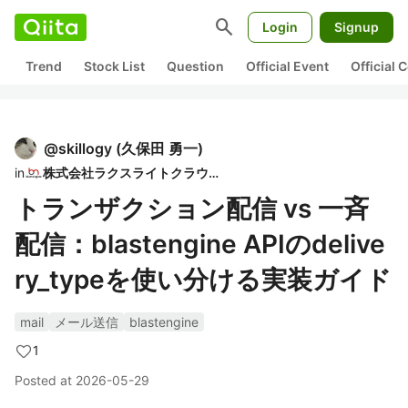
search
Login
Signup
Trend
Stock List
Question
Official Event
Official
@
skillogy
(
久保田 勇一
)
in
株式会社ラクスライトクラウド
トランザクション配信 vs 一斉
配信：blastengine APIのdelive
ry_typeを使い分ける実装ガイド
mail
メール送信
blastengine
1
Posted at
2026-05-29