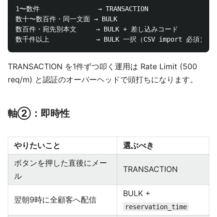
1〜数件               → TRANSACTION

数十〜数百件・同一文面 → BULK

数百件・宛先別本文     → BULK + 差し込みコード

TRANSACTION を1件ずつ叩く運用は Rate Limit (500
req/m) と認証のオーバーヘッドで頭打ちになります。
軸②：即時性
やりたいこと
選ぶべき
ボタンを押した直後にメー
TRANSACTION
ル
BULK +
翌朝9時に全顧客へ配信
reservation_time