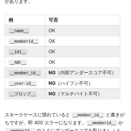
があります。
例
可否
OK
__name__
OK
__memberid__
OK
__id1__
OK
__ABC__
NG
（内部アンダースコア不可）
__member_id__
NG
（ハイフン不可）
__user-id__
NG
（マルチバイト不可）
__プロップ__
スネークケースに慣れていると
と書きが
__member_id__
ちですが、即 400 エラーになります。
か
__memberid__
のようにアンダースコアを取りましょう。
__memberId__