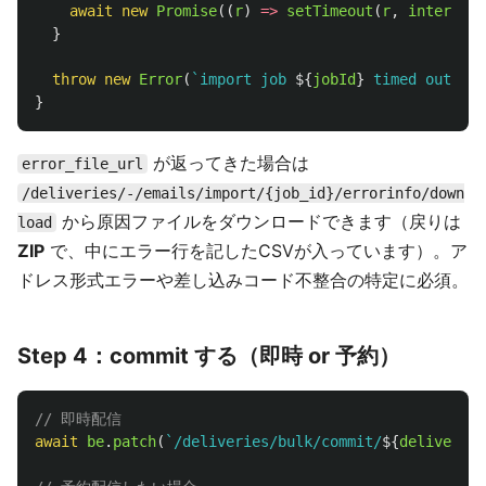
await
new
Promise
((
r
)
=>
setTimeout
(
r
,
intervalM
}
throw
new
Error
(
`import job 
${
jobId
}
 timed out`
);
}
が返ってきた場合は
error_file_url
/deliveries/-/emails/import/{job_id}/errorinfo/down
から原因ファイルをダウンロードできます（戻りは
load
ZIP
で、中にエラー行を記したCSVが入っています）。ア
ドレス形式エラーや差し込みコード不整合の特定に必須。
Step 4：commit する（即時 or 予約）
// 即時配信
await
be
.
patch
(
`/deliveries/bulk/commit/
${
deliveryId