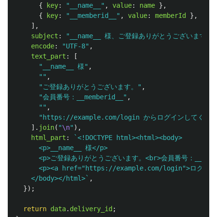
{
key
:
"
__name__
"
,
value
:
name
},
{
key
:
"
__memberid__
"
,
value
:
memberId
},
],
subject
:
"
__name__ 様、ご登録ありがとうございます
"
,
encode
:
"
UTF-8
"
,
text_part
:
[
"
__name__ 様
"
,
""
,
"
ご登録ありがとうございます。
"
,
"
会員番号：__memberid__
"
,
""
,
"
https://example.com/login からログインしてくだ
].
join
(
"
\n
"
),
html_part
:
`<!DOCTYPE html><html><body>

      <p>__name__ 様</p>

      <p>ご登録ありがとうございます。<br>会員番号：__member
      <p><a href="https://example.com/login">ログイ
    </body></html>`
,
});
return
data
.
delivery_id
;