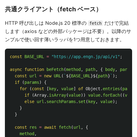
共通クライアント（fetch ベース）
HTTP 呼び出しは Node.js 20 標準の
だけで完結
fetch
します（axios などの外部パッケージは不要）。以降のサ
ンプルで使い回す薄いラッパを1つ用意しておきます。
const
BASE_URL
=
"
https://app.engn.jp/api/v1
"
;
async
function
beFetch
(
method
,
path
,
{
body
,
params
const
url
=
new
URL
(
`
${
BASE_URL
}${
path
}
`
);
if 
(
params
)
{
for 
(
const
[
key
,
value
]
of
Object
.
entries
(
params
if 
(
Array
.
isArray
(
value
))
value
.
forEach
((
v
)
=>
else
url
.
searchParams
.
set
(
key
,
value
);
}
}
const
res
=
await
fetch
(
url
,
{
method
,