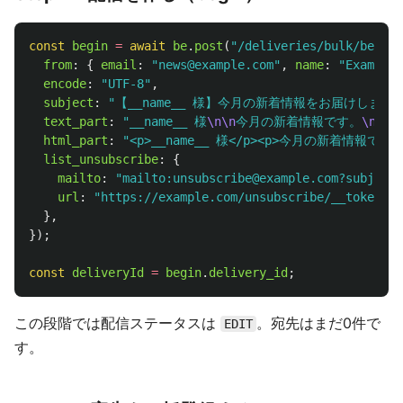
const
begin
=
await
be
.
post
(
"
/deliveries/bulk/begin
"
from
:
{
email
:
"
news@example.com
"
,
name
:
"
Exampl
encode
:
"
UTF-8
"
,
subject
:
"
【__name__ 様】今月の新着情報をお届けします
"
text_part
:
"
__name__ 様
\n\n
今月の新着情報です。
\n
...
html_part
:
"
<p>__name__ 様</p><p>今月の新着情報です。
list_unsubscribe
:
{
mailto
:
"
mailto:unsubscribe@example.com?subject=
url
:
"
https://example.com/unsubscribe/__token__
"
},
});
const
deliveryId
=
begin
.
delivery_id
;
この段階では配信ステータスは
。宛先はまだ0件で
EDIT
す。