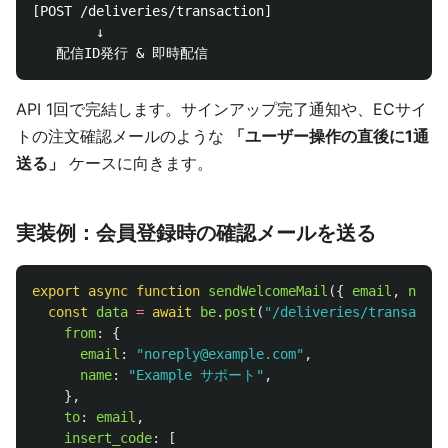
[POST /deliveries/transaction]

        ↓

API 1回で完結します。サインアップ完了通知や、ECサイ
トの注文確認メールのような
「ユーザー操作の直後に1通
送る」
ケースに向きます。
実装例：会員登録時の確認メールを送る
export
async
function
sendWelcomeMail
({
email
,
name
,
const
data
=
await
be
.
post
(
"
/deliveries/transactio
from
:
{
email
:
"
noreply@example.com
"
,
name
:
"
Example サポート
"
,
},
to
:
email
,
insert_code
:
[