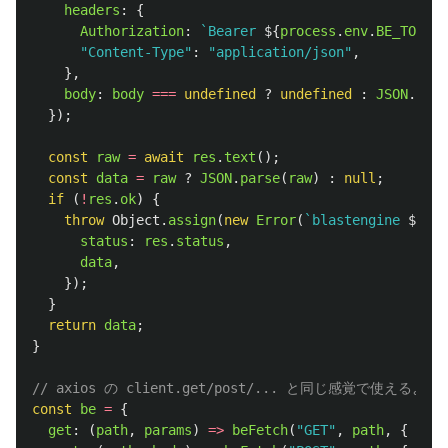
headers
:
{
Authorization
:
`Bearer 
${
process
.
env
.
BE_TOKEN
}
"
Content-Type
"
:
"
application/json
"
,
},
body
:
body
===
undefined
?
undefined
:
JSON
.
stri
});
const
raw
=
await
res
.
text
();
const
data
=
raw
?
JSON
.
parse
(
raw
)
:
null
;
if 
(
!
res
.
ok
)
{
throw
Object
.
assign
(
new
Error
(
`blastengine 
${
met
status
:
res
.
status
,
data
,
});
}
return
data
;
}
// axios の client.get/post/... と同じ感覚で使える
const
be
=
{
get
:
(
path
,
params
)
=>
beFetch
(
"
GET
"
,
path
,
{
para