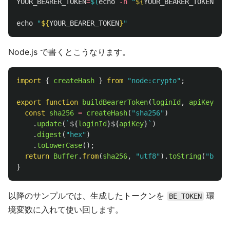
YOUR_BEARER_TOKEN
=
$(
echo
-n
"
${
YOUR_BEARER_TOKEN
}
"
 |
echo
"
${
YOUR_BEARER_TOKEN
}
"
Node.js で書くとこうなります。
import
{
createHash
}
from
"
node:crypto
"
;
export
function
buildBearerToken
(
loginId
,
apiKey
)
{
const
sha256
=
createHash
(
"
sha256
"
)
.
update
(
`
${
loginId
}${
apiKey
}
`
)
.
digest
(
"
hex
"
)
.
toLowerCase
();
return
Buffer
.
from
(
sha256
,
"
utf8
"
).
toString
(
"
base6
}
以降のサンプルでは、生成したトークンを
環
BE_TOKEN
境変数に入れて使い回します。