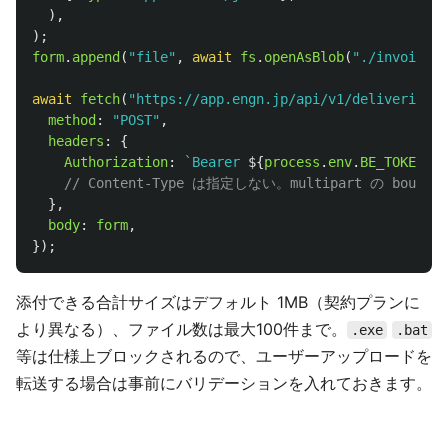
),
);
form
.
append
(
"
file
"
,
await
fs
.
openAsBlob
(
"
./invoice.p
await
fetch
(
"
https://app.engn.jp/api/v1/deliveries/t
method
:
"
POST
"
,
headers
:
{
Authorization
:
`Bearer 
${
process
.
env
.
BE_TOKEN
}
`
,
// Content-Type は指定しない。multipart の boun
},
body
:
form
,
});
添付できる合計サイズはデフォルト 1MB（契約プランに
より異なる）、ファイル数は最大100件まで。
.exe
.bat
等は仕様上ブロックされるので、ユーザーアップロードを
転送する場合は事前にバリデーションを入れておきます。