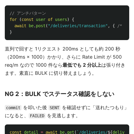
// アンチパターン
for 
(
const
user
of
users
)
{
await
be
.
post
(
"
/deliveries/transaction
"
,
{
/* ... 
}
直列で回すと 1リクエスト 200ms としても約 200 秒
（200ms × 1000）かかり、さらに Rate Limit が 500
req/m なので 1000 件なら
最低でも 2 分以上
は張り付き
ます。素直に BULK に切り替えましょう。
NG 2：BULK でステータス確認をしない
を叩いた後
を確認せずに「送れたつもり」
commit
SENT
になると、
を見逃します。
FAILED
const
detail
=
await
be
.
get
(
`/deliveries/
${
deliveryI