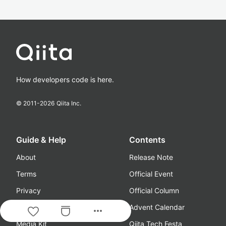
How developers code is here.
© 2011-
2026
Qiita Inc.
Guide & Help
Contents
About
Release Note
Terms
Official Event
Privacy
Official Column
Guideline
Advent Calendar
more_horiz
Media Kit
Qiita Tech Festa