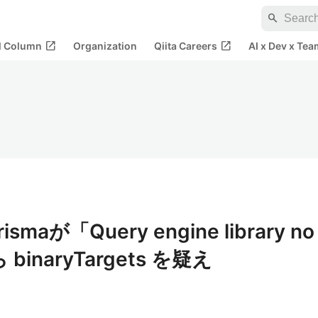
search
open_in_new
open_in_new
al Column
Organization
Qiita Careers
AI x Dev x Tea
rismaが「Query engine library no
binaryTargets を疑え