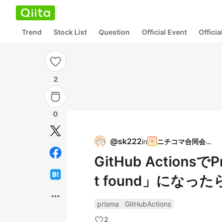
Trend
Stock List
Question
Official Event
Offici
2
0
@
sk222
in
ニチコマ合同会社
GitHub ActionsでP
t found」になったら 
more_horiz
prisma
GitHubActions
2