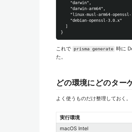
    "darwin",

    "darwin-arm64",

    "linux-musl-arm64-openssl-1
    "debian-openssl-3.0.x"    
  ]

これで
時に D
prisma generate
た。
どの環境にどのター
よく使うものだけ整理しておく。
実行環境
macOS Intel