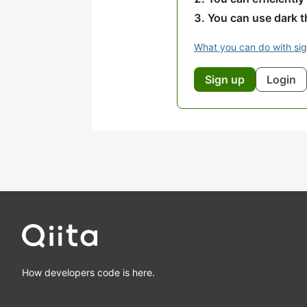
You can use dark 
What you can do with si
Sign up
Login
How developers code is here.