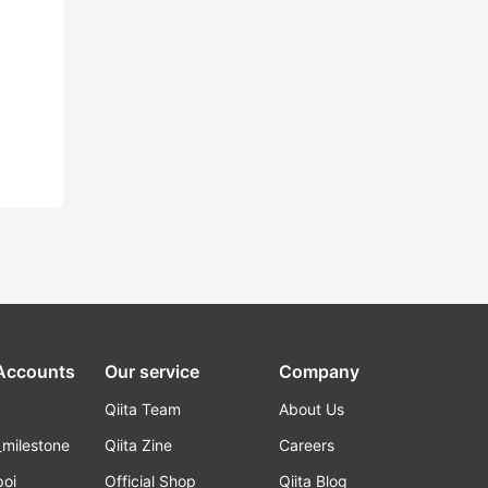
 Accounts
Our service
Company
Qiita Team
About Us
_milestone
Qiita Zine
Careers
poi
Official Shop
Qiita Blog