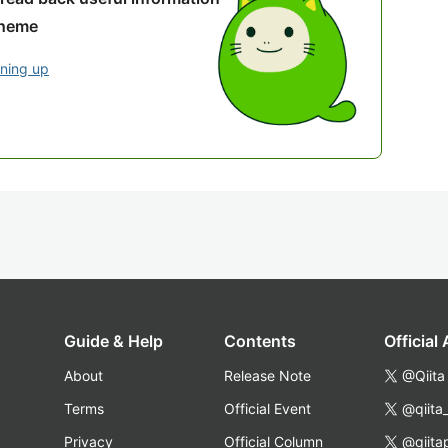
theme
gning up
Guide & Help
Contents
Official
About
Release Note
@Qiita
Terms
Official Event
@qiita
Privacy
Official Column
@qiita