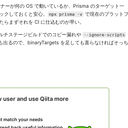
ナーが何の OS で動いているか、Prisma のターゲット一
ックしておくと安心。
で現在のプラット
npx prisma -v
らまずそれを CI に仕込むのが早い。
r マルチステージビルドでのコピー漏れや
--ignore-scripts
にも出るので、binaryTargets を足しても直らなければそっ
w user and use Qiita more
hat match your needs
 read back useful information