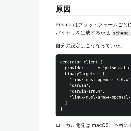
原因
Prisma はプラットフォームごとに
バイナリを生成するかは
schema
自分の設定はこうなっていた。
generator client {

  provider      = "prisma-clien
  binaryTargets = [

    "linux-musl-openssl-3.0.x"
    "darwin",                 
    "darwin-arm64",           
    "linux-musl-arm64-openssl-
  ]

ローカル開発は macOS、本番の Do