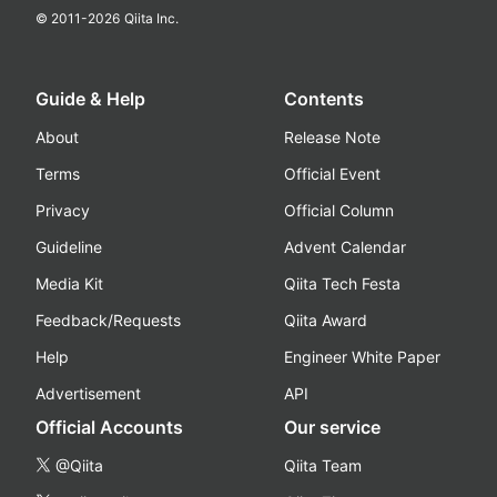
© 2011-
2026
Qiita Inc.
Guide & Help
Contents
About
Release Note
Terms
Official Event
Privacy
Official Column
Guideline
Advent Calendar
Media Kit
Qiita Tech Festa
Feedback/Requests
Qiita Award
Help
Engineer White Paper
Advertisement
API
Official Accounts
Our service
@Qiita
Qiita Team