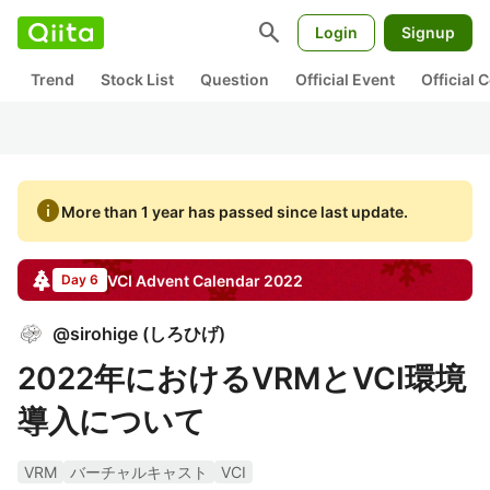
search
Login
Signup
Trend
Stock List
Question
Official Event
Official
info
More than 1 year has passed since last update.
VCI
Advent Calendar
2022
Day 6
@
sirohige
(
しろひげ
)
2022年におけるVRMとVCI環境
導入について
VRM
バーチャルキャスト
VCI