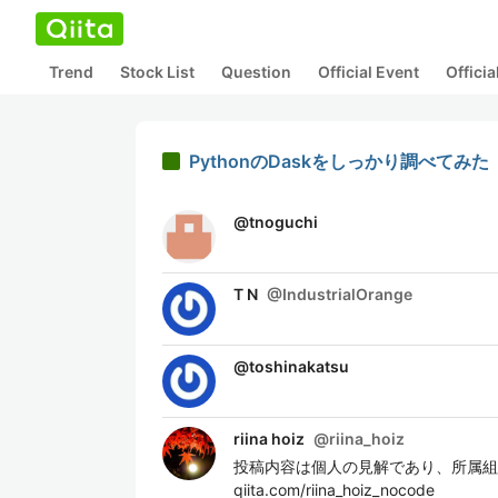
Trend
Stock List
Question
Official Event
Offici
PythonのDaskをしっかり調べて
@
tnoguchi
T N
@
IndustrialOrange
@
toshinakatsu
riina hoiz
@
riina_hoiz
投稿内容は個人の見解であり、所属組織お
qiita.com/riina_hoiz_nocode