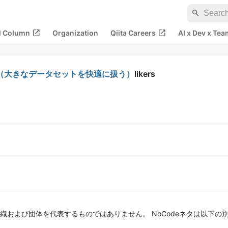
search
open_in_new
open_in_new
al Column
Organization
Qiita Careers
AI x Dev x Tea
みた（大きなデータセットを快適に扱う）
likers
よび団体を代表するものではありません。 NoCodeネタは以下の別垢で公