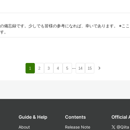
調査の備忘録です。少しでも皆様の参考になれば、幸いであります。 ※こ
す。
…
navigate_next
1
2
3
4
5
14
15
Guide & Help
Contents
Official
About
Release Note
@Qiita