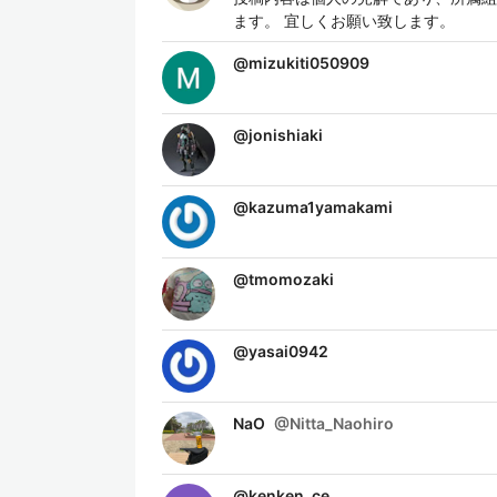
ます。 宜しくお願い致します。
@
mizukiti050909
@
jonishiaki
@
kazuma1yamakami
@
tmomozaki
@
yasai0942
NaO
@
Nitta_Naohiro
@
kenken_ce