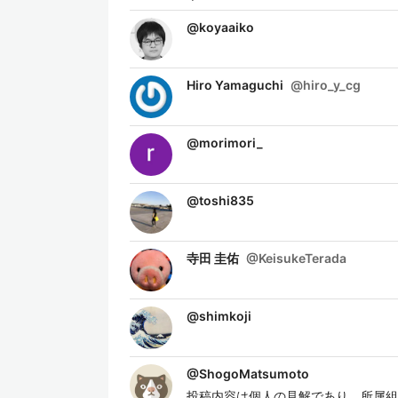
@
koyaaiko
Hiro Yamaguchi
@
hiro_y_cg
@
morimori_
@
toshi835
寺田 圭佑
@
KeisukeTerada
@
shimkoji
@
ShogoMatsumoto
投稿内容は個人の見解であり、所属組