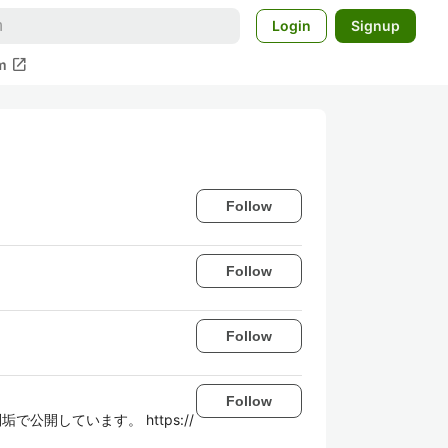
Login
Signup
open_in_new
m
Follow
Follow
Follow
Follow
開しています。 https://