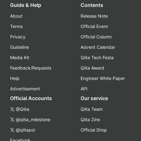
Guide & Help
Contents
About
Release Note
Terms
Official Event
Privacy
Official Column
Guideline
Advent Calendar
Media Kit
Qiita Tech Festa
Feedback/Requests
Qiita Award
Help
Engineer White Paper
Advertisement
API
Official Accounts
Our service
@Qiita
Qiita Team
@qiita_milestone
Qiita Zine
@qiitapoi
Official Shop
Facebook