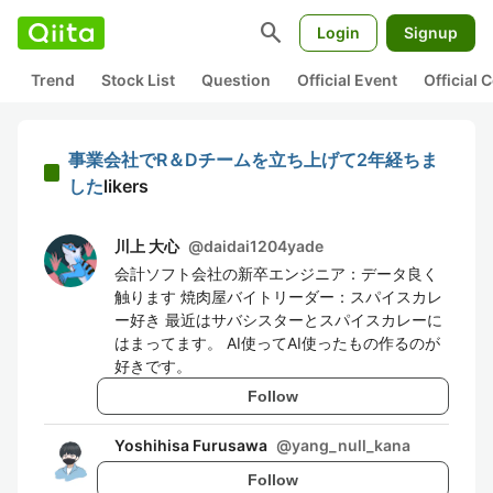
search
Login
Signup
Trend
Stock List
Question
Official Event
Official
事業会社でR＆Dチームを立ち上げて2年経ちま
した
likers
川上 大心
@
daidai1204yade
会計ソフト会社の新卒エンジニア：データ良く
触ります 焼肉屋バイトリーダー：スパイスカレ
ー好き 最近はサバシスターとスパイスカレーに
はまってます。 AI使ってAI使ったもの作るのが
好きです。
Follow
Yoshihisa Furusawa
@
yang_null_kana
Follow