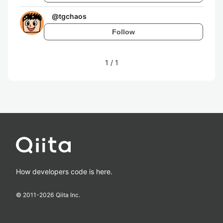
@
tgchaos
Follow
1
/
1
How developers code is here.
© 2011-
2026
Qiita Inc.