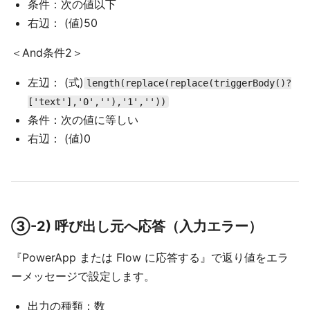
条件：次の値以下
右辺： (値)50
＜And条件2＞
左辺： (式)
length(replace(replace(triggerBody()?
['text'],'0',''),'1',''))
条件：次の値に等しい
右辺： (値)0
③-2) 呼び出し元へ応答（入力エラー）
『PowerApp または Flow に応答する』で返り値をエラ
ーメッセージで設定します。
出力の種類：数