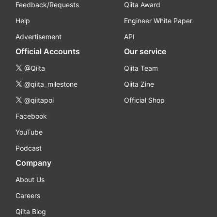
Feedback/Requests
Qiita Award
Help
Engineer White Paper
Advertisement
API
Official Accounts
Our service
@Qiita
Qiita Team
@qiita_milestone
Qiita Zine
@qiitapoi
Official Shop
Facebook
YouTube
Podcast
Company
About Us
Careers
Qiita Blog