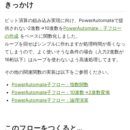
きっかけ
ビット演算の組み込み実現に向け、PowerAutomateで提
供されない2進数→10進数を
PowerAutomate：子フロー
の作成
をベースに関数化しました。
ループを回せばシンプルに作れますが処理時間が長くなっ
てしまうので、よく使いそうな条件の場合（入力2進数が
16桁以下）はループを使わないよう高速処理してます。
その他の関連関数の実装は以下をご参照ください。
PowerAutomate子フロー：指数関数
PowerAutomate子フロー：10進数→2進数変換
PowerAutomate子フロー：論理演算
このフローをつくると…