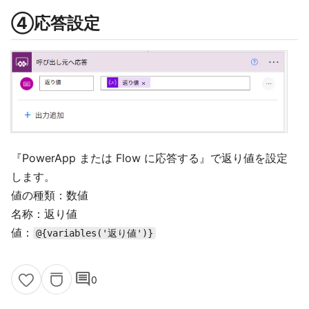
④応答設定
『PowerApp または Flow に応答する』で返り値を設定
します。
値の種類：数値
名称：返り値
値：
@{variables('返り値')}
comment
0