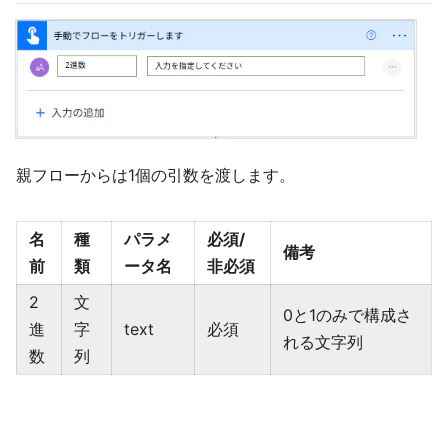
親フローからは1個の引数を渡します。
名
種
パラメ
必須/
備考
前
類
ータ名
非必須
2
文
0と1のみで構成さ
進
字
text
必須
れる文字列
数
列