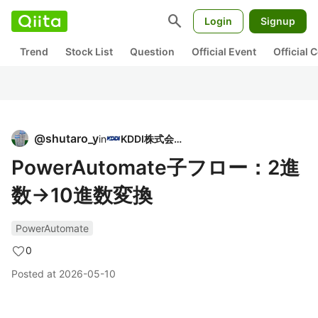
search
Login
Signup
Trend
Stock List
Question
Official Event
Official
@
shutaro_y
in
KDDI株式会社
PowerAutomate子フロー：2進
数→10進数変換
PowerAutomate
0
Posted at
2026-05-10