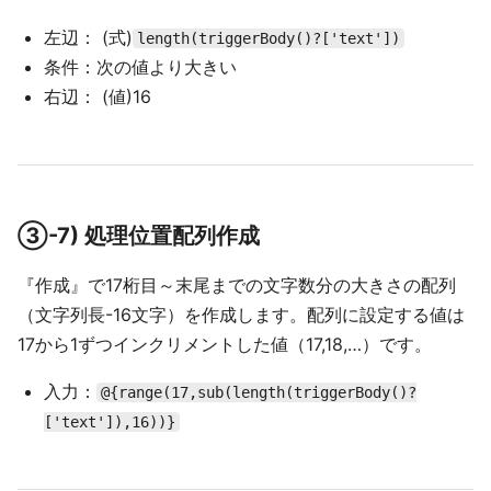
左辺： (式)
length(triggerBody()?['text'])
条件：次の値より大きい
右辺： (値)16
③-7) 処理位置配列作成
『作成』で17桁目～末尾までの文字数分の大きさの配列
（文字列長-16文字）を作成します。配列に設定する値は
17から1ずつインクリメントした値（17,18,…）です。
入力：
@{range(17,sub(length(triggerBody()?
['text']),16))}