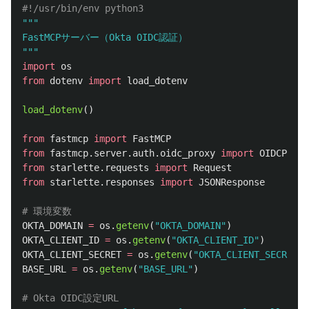
"""
"""
import
os
from
dotenv
import
load_dotenv
load_dotenv
()
from
fastmcp
import
FastMCP
from
fastmcp.server.auth.oidc_proxy
import
OIDCProxy
from
starlette.requests
import
Request
from
starlette.responses
import
JSONResponse
OKTA_DOMAIN
=
os
.
getenv
(
"
OKTA_DOMAIN
"
)
OKTA_CLIENT_ID
=
os
.
getenv
(
"
OKTA_CLIENT_ID
"
)
OKTA_CLIENT_SECRET
=
os
.
getenv
(
"
OKTA_CLIENT_SECRET
"
)
BASE_URL
=
os
.
getenv
(
"
BASE_URL
"
)