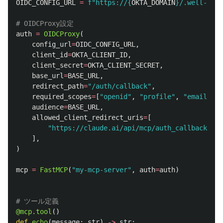
OIDC_CONFIG_URL
=
f
"
https://
{
OKTA_DOMAIN
}
/.well-know
auth
=
OIDCProxy
(
config_url
=
OIDC_CONFIG_URL
,
client_id
=
OKTA_CLIENT_ID
,
client_secret
=
OKTA_CLIENT_SECRET
,
base_url
=
BASE_URL
,
redirect_path
=
"
/auth/callback
"
,
required_scopes
=
[
"
openid
"
,
"
profile
"
,
"
email
"
],
audience
=
BASE_URL
,
allowed_client_redirect_uris
=
[
"
https://claude.ai/api/mcp/auth_callback
"
],
)
mcp
=
FastMCP
(
"
my-mcp-server
"
,
auth
=
auth
)
@mcp.tool
()
def
echo
(
message
:
str
)
->
str
: