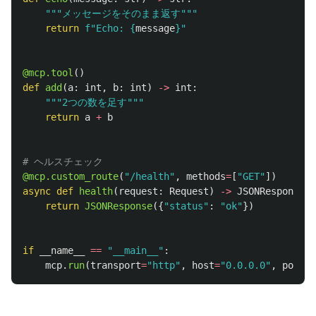
"""
メッセージをそのまま返す
"""
return
f
"
Echo: 
{
message
}
"
@mcp.tool
()
def
add
(
a
:
int
,
b
:
int
)
->
int
:
"""
2つの数を足す
"""
return
a
+
b
@mcp.custom_route
(
"
/health
"
,
methods
=
[
"
GET
"
])
async
def
health
(
request
:
Request
)
->
JSONResponse
:
return
JSONResponse
({
"
status
"
:
"
ok
"
})
if
__name__
==
"
__main__
"
:
mcp
.
run
(
transport
=
"
http
"
,
host
=
"
0.0.0.0
"
,
port
=
8