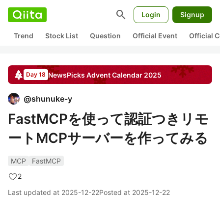
search
Login
Signup
Trend
Stock List
Question
Official Event
Official
NewsPicks
Advent Calendar
2025
Day 18
@
shunuke-y
FastMCPを使って認証つきリモ
ートMCPサーバーを作ってみる
MCP
FastMCP
2
Last updated at
2025-12-22
Posted at
2025-12-22