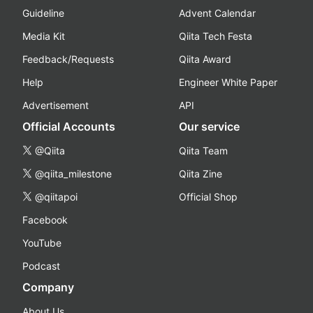
Guideline
Advent Calendar
Media Kit
Qiita Tech Festa
Feedback/Requests
Qiita Award
Help
Engineer White Paper
Advertisement
API
Official Accounts
Our service
@Qiita
Qiita Team
@qiita_milestone
Qiita Zine
@qiitapoi
Official Shop
Facebook
YouTube
Podcast
Company
About Us