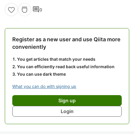
comment
0
Register as a new user and use Qiita more
conveniently
You get articles that match your needs
You can efficiently read back useful information
You can use dark theme
What you can do with signing up
Sign up
Login