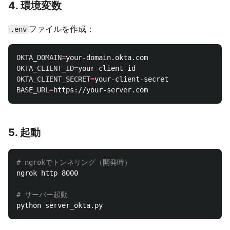
4. 環境変数
ファイルを作成：
.env
OKTA_DOMAIN
=
OKTA_CLIENT_ID
=
OKTA_CLIENT_SECRET
=
BASE_URL
=
5. 起動
# ngrokでトンネリング（開発時）
ngrok http 8000

# サーバー起動