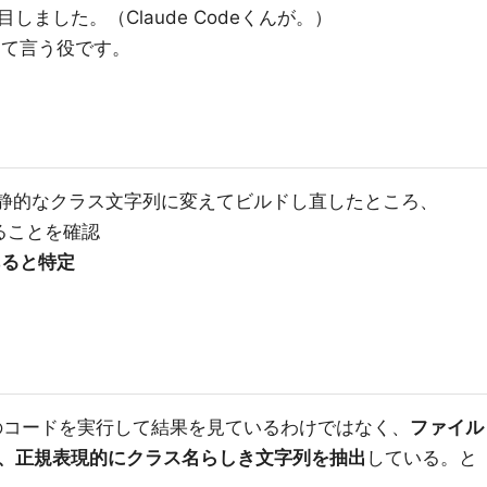
ました。（Claude Codeくんが。）
って言う役です。
して、静的なクラス文字列に変えてビルドし直したところ、
ることを確認
あると特定
Rubyのコードを実行して結果を見ているわけではなく、
ファイル
、正規表現的にクラス名らしき文字列を抽出
している。と