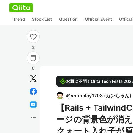
Trend
Stock List
Question
Official Event
Offici
3
0
お題は不問！Qiita Tech Festa 
@
shunplay1793
(
カンちゃん
)
【Rails + Tailw
more_horiz
ージの背景色が消え
クォート入れ子が原