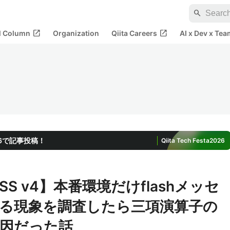
search
open_in_new
open_in_new
al Column
Organization
Qiita Careers
AI x Dev x Tea
2026で記事投稿！
Qiita Tech Festa
2026
indCSS v4】本番環境だけflashメッセ
る現象を調査したら三項演算子の
因だった話