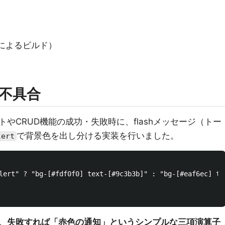
erによるビルド）
不具合
やCRUD機能の成功・失敗時に、flashメッセージ（トー
で背景色を出し分ける実装を行いました。
lert
lert" ? "bg-[#fdf0f0] text-[#9c3b3b]" : "bg-[#eaf6ec] tex
、失敗すれば「赤色の通知」というシンプルな三項演算子