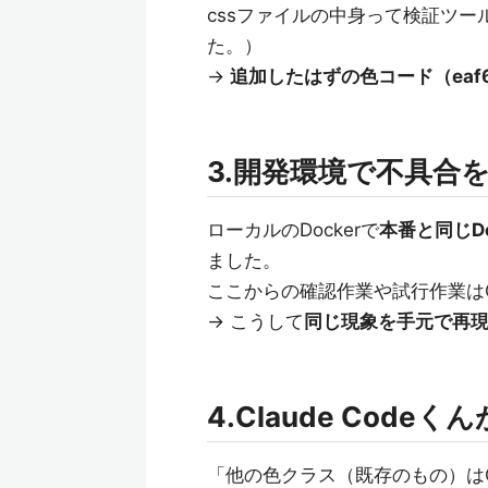
cssファイルの中身って検証ツールで
た。）
→
追加したはずの色コード（eaf
3.開発環境で不具合
ローカルのDockerで
本番と同じDo
ました。
ここからの確認作業や試行作業はCl
→ こうして
同じ現象を手元で再
4.Claude Cod
「他の色クラス（既存のもの）は