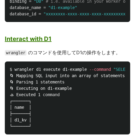
binding
=
"DB"
# i.e. available in your Worker on en
database_name
=
"d1-example"
database_id
=
"xxxxxxxx-xxxx-xxxx-xxxx-xxxxxxxxxxxx"
Interact with D1
のコマンドを使用してD1の操作をします。
wrangler
$ 
wrangler d1 execute d1-example 
--command
"SELECT n
🌀 Mapping SQL input into an array of statements

🌀 Parsing 1 statements

🌀 Executing on d1-example

🚣 Executed 1 
command
┌───────┐

│ name  │

├───────┤

│ d1_kv │
