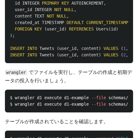
id
INTEGER
PRIMARY
KEY
AUTOINCREMENT
,
user_id
INTEGER
NOT
NULL
,
content
TEXT
NOT
NULL
,
created_at
TIMESTAMP
DEFAULT
CURRENT_TIMESTAMP
,
FOREIGN
KEY
(
user_id
)
REFERENCES
Users
(
id
)
);
INSERT
INTO
Tweets
(
user_id
,
content
)
VALUES
(
1
,
"Va
INSERT
INTO
Tweets
(
user_id
,
content
)
VALUES
(
2
,
"Va
でファイルを実行し、テーブルの作成と初期デ
wrangler
ータの投入を行いましょう。
$ 
wrangler d1 execute d1-example 
--file
$ 
wrangler d1 execute d1-example 
--file
テーブルが作成されていることを確認します。