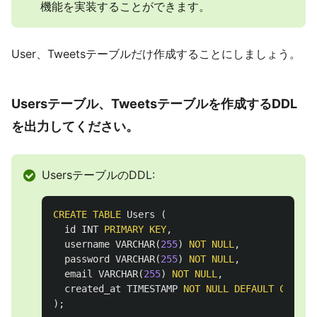
機能を実装することができます。
User、Tweetsテーブルだけ作成することにしましょう。
Usersテーブル、Tweetsテーブルを作成するDDL
を出力してください。
UsersテーブルのDDL:
CREATE
TABLE
Users
(
id
INT
PRIMARY
KEY
,
username
VARCHAR
(
255
)
NOT
NULL
,
password
VARCHAR
(
255
)
NOT
NULL
,
email
VARCHAR
(
255
)
NOT
NULL
,
created_at
TIMESTAMP
NOT
NULL
DEFAULT
CURREN
);