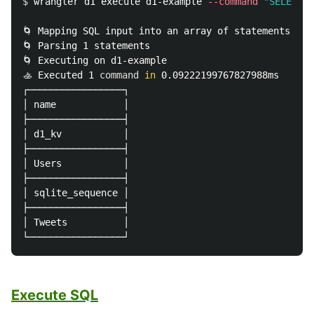
$ 
wrangler d1 execute d1-example 
--command
"SELECT n
🌀 Mapping SQL input into an array of statements

🌀 Parsing 1 statements

🌀 Executing on d1-example

🚣 Executed 1 
command 
in 
0.09222199767827988ms

┌─────────────────┐

│ name            │

├─────────────────┤

│ d1_kv           │

├─────────────────┤

│ Users           │

├─────────────────┤

│ sqlite_sequence │

├─────────────────┤

│ Tweets          │

Execute SQL