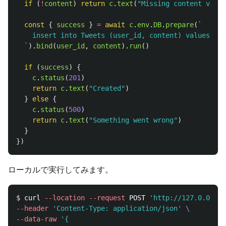
if 
(
!
content
)
return
c
.
text
(
"
Missing content value
const
{
success
}
=
await
c
.
env
.
DB
.
prepare
(
`

    insert into Tweets (user_id, content) values (?,
  `
).
bind
(
user_id
,
content
).
run
()
if 
(
success
)
{
c
.
status
(
201
)
return
c
.
text
(
"
Created
"
)
}
else
{
c
.
status
(
500
)
return
c
.
text
(
"
Something went wrong
"
)
}
})
ローカルで実行してみます。
$ 
curl 
--location
--request
 POST 
'http://127.0.0.1:8
--header
'Content-Type: application/json'
\
--data-raw
'{
