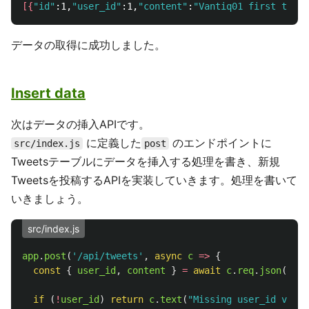
[{
"id"
:1,
"user_id"
:1,
"content"
:
"Vantiq01 first tweet
データの取得に成功しました。
Insert data
次はデータの挿入APIです。
に定義した
のエンドポイントに
src/index.js
post
Tweetsテーブルにデータを挿入する処理を書き、新規
Tweetsを投稿するAPIを実装していきます。処理を書いて
いきましょう。
src/index.js
app
.
post
(
'
/api/tweets
'
,
async
c
=>
{
const
{
user_id
,
content
}
=
await
c
.
req
.
json
()
if 
(
!
user_id
)
return
c
.
text
(
"
Missing user_id value