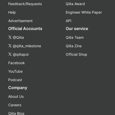
Feedback/Requests
Qiita Award
Help
Engineer White Paper
Advertisement
API
Official Accounts
Our service
@Qiita
Qiita Team
@qiita_milestone
Qiita Zine
@qiitapoi
Official Shop
Facebook
YouTube
Podcast
Company
About Us
Careers
Qiita Blog