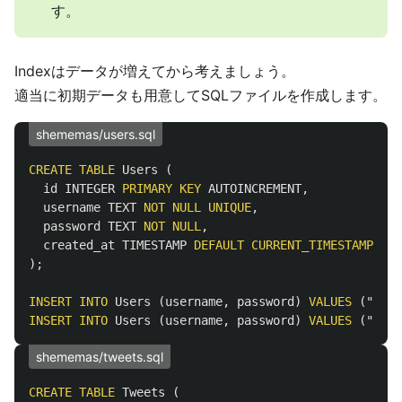
す。
Indexはデータが増えてから考えましょう。
適当に初期データも用意してSQLファイルを作成します。
shememas/users.sql
CREATE
TABLE
Users
(
id
INTEGER
PRIMARY
KEY
AUTOINCREMENT
,
username
TEXT
NOT
NULL
UNIQUE
,
password
TEXT
NOT
NULL
,
created_at
TIMESTAMP
DEFAULT
CURRENT_TIMESTAMP
);
INSERT
INTO
Users
(
username
,
password
)
VALUES
(
"Vant
INSERT
INTO
Users
(
username
,
password
)
VALUES
(
"Vant
shememas/tweets.sql
CREATE
TABLE
Tweets
(