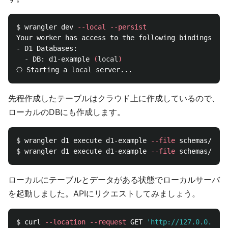
$ 
wrangler dev 
--local
--persist
Your worker has access to the following bindings:

- D1 Databases:

  - DB: d1-example 
(
local
)
⎔ Starting a 
local 
先程作成したテーブルはクラウド上に作成しているので、
ローカルのDBにも作成します。
$ 
wrangler d1 execute d1-example 
--file
 schemas/user
$ 
wrangler d1 execute d1-example 
--file
 schemas/twee
ローカルにテーブルとデータがある状態でローカルサーバ
を起動しました。APIにリクエストしてみましょう。
$ 
curl 
--location
--request
 GET 
'http://127.0.0.1:87