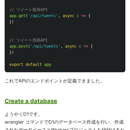
// ツイート取得API
app
.
get
(
'
/api/tweets
'
,
async
c
=>
{
})
// ツイート投稿API
app
.
post
(
'
/api/tweets
'
,
async
c
=>
{
})
export
default
app
これでAPIのエンドポイントが定義できました。
Create a database
ようやくD1です。
wrangler コマンドでD1のデータベース作成を行い、作成
されたデータベースとWorkersプロジェクトを紐付けるた