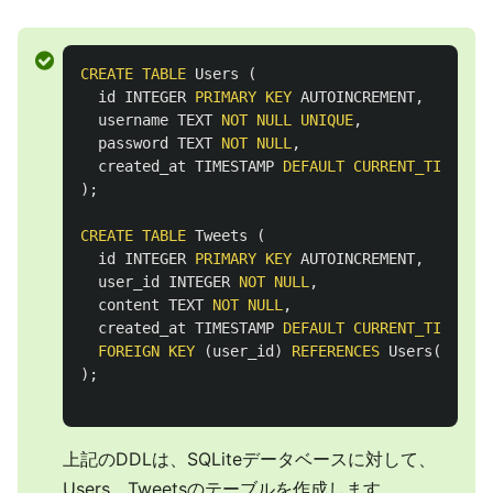
CREATE
TABLE
Users
(
id
INTEGER
PRIMARY
KEY
AUTOINCREMENT
,
username
TEXT
NOT
NULL
UNIQUE
,
password
TEXT
NOT
NULL
,
created_at
TIMESTAMP
DEFAULT
CURRENT_TIMESTA
);
CREATE
TABLE
Tweets
(
id
INTEGER
PRIMARY
KEY
AUTOINCREMENT
,
user_id
INTEGER
NOT
NULL
,
content
TEXT
NOT
NULL
,
created_at
TIMESTAMP
DEFAULT
CURRENT_TIMESTA
FOREIGN
KEY
(
user_id
)
REFERENCES
Users
(
id
)
);
上記のDDLは、SQLiteデータベースに対して、
Users、Tweetsのテーブルを作成します。