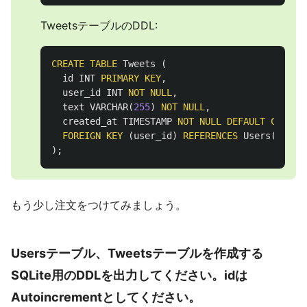
TweetsテーブルのDDL:
CREATE
TABLE
Tweets
(
id
INT
PRIMARY
KEY
,
user_id
INT
NOT
NULL
,
text
VARCHAR
(
255
)
NOT
NULL
,
created_at
TIMESTAMP
NOT
NULL
DEFAULT
CURREN
FOREIGN
KEY
(
user_id
)
REFERENCES
Users
(
id
)
);
もう少し注文をつけてみましょう。
Usersテーブル、Tweetsテーブルを作成する
SQLite用のDDLを出力してください。idは
Autoincrementとしてください。