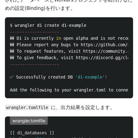
めの設定(Binding)を行います。
$ 
--------------------
🚧 D1 is currently 
in 
open alpha and is not recommen
🚧 Please report any bugs to https://github.com/clou
🚧 To request features, visit https://community.clou
--------------------
✅ Successfully created DB 
'd1-example'
!
に、出力結果を設定します。
wrangler.tomlfile
wrangler.tomlfile
[[ d1_databases ]]