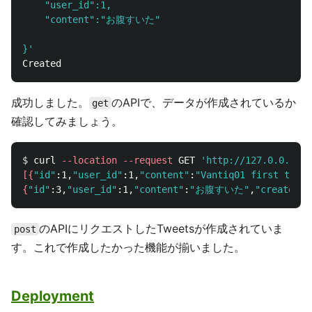
    "user_id":1,

    "content":"お腹すいた"

}'
成功しました。
のAPIで、データが作成されているか
get
確認してみましょう。
$ 
curl 
--location
--request
 GET 
'http://127.0.0.1:87
[{
"id"
:1,
"user_id"
:1,
"content"
:
"Vantiq01 first tweet
{
"id"
:3,
"user_id"
:1,
"content"
:
"お腹すいた"
,
"created_a
のAPIにリクエストしたTweetsが作成されていま
post
す。これで作成したかった機能が揃いました。
Deployment