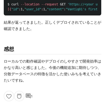
$ 
curl 
--location
--request
 GET 
'https://<your url>/
[{
"id"
:1,
"user_id"
:1,
"content"
:
"Vantiq01's first twe
結果が返ってきました。正しくデプロイされていることが
確認できました。
感想
ローカルでの動作確認やデプロイのしやすさで開発効率は
かなり高いと感じました。今後の機能追加に期待しつつ、
分散データベースの特徴を活かした使いみちを考えていき
たいですね。
comment
1