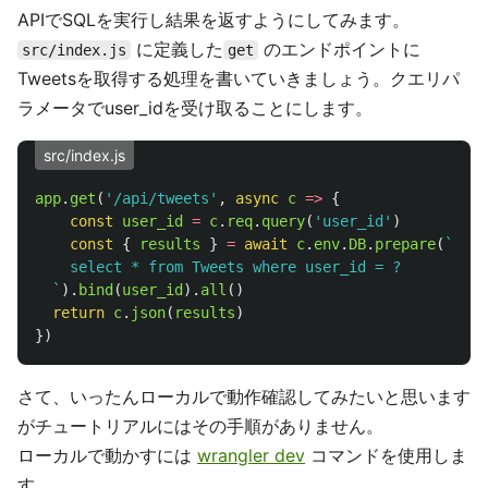
APIでSQLを実行し結果を返すようにしてみます。
に定義した
のエンドポイントに
src/index.js
get
Tweetsを取得する処理を書いていきましょう。クエリパ
ラメータでuser_idを受け取ることにします。
src/index.js
app
.
get
(
'
/api/tweets
'
,
async
c
=>
{
const
user_id
=
c
.
req
.
query
(
'
user_id
'
)
const
{
results
}
=
await
c
.
env
.
DB
.
prepare
(
`

    select * from Tweets where user_id = ?

  `
).
bind
(
user_id
).
all
()
return
c
.
json
(
results
)
})
さて、いったんローカルで動作確認してみたいと思います
がチュートリアルにはその手順がありません。
ローカルで動かすには
wrangler dev
コマンドを使用しま
す。