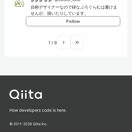
自称デザイナーなので碌なぷろぐらむは書けま
せんが、描いたりしています。
Follow
navigate_next
keyboard_double_arrow_right
1
/
9
How developers code is here.
© 2011-
2026
Qiita Inc.