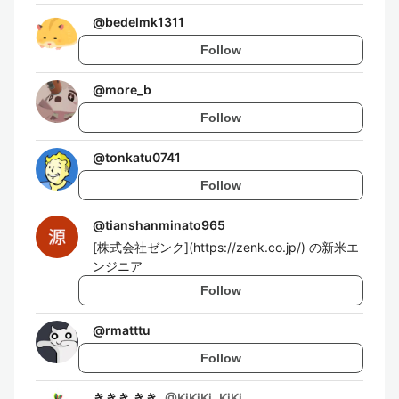
@
bedelmk1311
Follow
@
more_b
Follow
@
tonkatu0741
Follow
@
tianshanminato965
[株式会社ゼンク](https://zenk.co.jp/) の新米エ
ンジニア
Follow
@
rmatttu
Follow
ききき きき
@
KiKiKi_KiKi