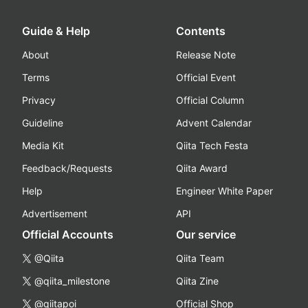
Guide & Help
Contents
About
Release Note
Terms
Official Event
Privacy
Official Column
Guideline
Advent Calendar
Media Kit
Qiita Tech Festa
Feedback/Requests
Qiita Award
Help
Engineer White Paper
Advertisement
API
Official Accounts
Our service
@Qiita
Qiita Team
@qiita_milestone
Qiita Zine
@qiitapoi
Official Shop