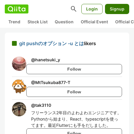
search
Login
Signup
Trend
Stock List
Question
Official Event
Official
git pushのオプション -u とは
likers
@
hanetsuki_y
Follow
@
MtTsukuba877-T
Follow
@
tak3110
フリーランス2年目のよわよわエンジニアです。
Pythonから始まり、React、typescriptを使っ
てます。最近Flutterにも手をだしました。
Follow