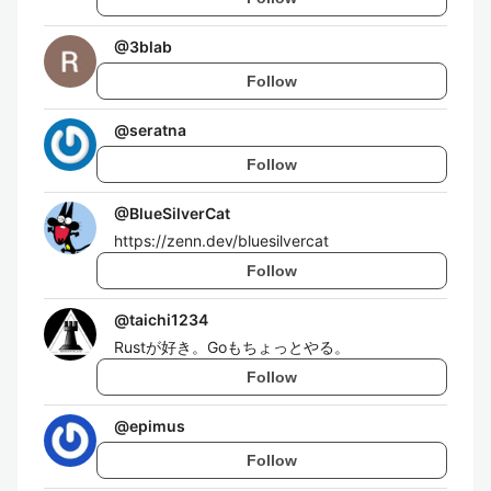
@
3blab
Follow
@
seratna
Follow
@
BlueSilverCat
https://zenn.dev/bluesilvercat
Follow
@
taichi1234
Rustが好き。Goもちょっとやる。
Follow
@
epimus
Follow