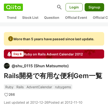
search
Login
Signup
Trend
Stock List
Question
Official Event
Official
info
More than 5 years have passed since last update.
Ruby on Rails
Advent Calendar
2012
Day 6
@
shu_0115
(
Shun Matsumoto
)
Rails開発で有用な便利Gem一覧
Ruby
Rails
AdventCalendar
rubygems
266
Last updated at
2012-12-26
Posted at
2012-11-10