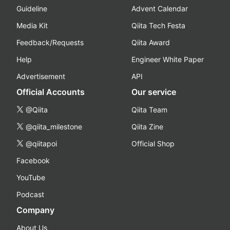
Guideline
Advent Calendar
Media Kit
Qiita Tech Festa
Feedback/Requests
Qiita Award
Help
Engineer White Paper
Advertisement
API
Official Accounts
Our service
@Qiita
Qiita Team
@qiita_milestone
Qiita Zine
@qiitapoi
Official Shop
Facebook
YouTube
Podcast
Company
About Us