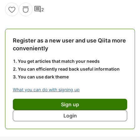
comment
2
Register as a new user and use Qiita more
conveniently
You get articles that match your needs
You can efficiently read back useful information
You can use dark theme
What you can do with signing up
Sign up
Login