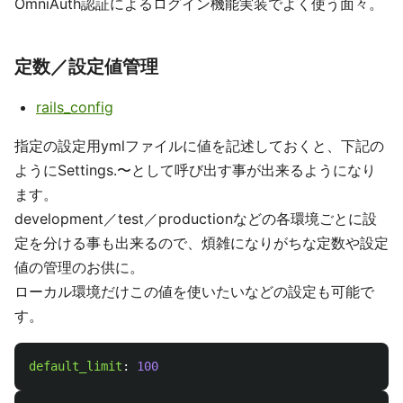
OmniAuth認証によるログイン機能実装でよく使う面々。
定数／設定値管理
rails_config
指定の設定用ymlファイルに値を記述しておくと、下記の
ようにSettings.〜として呼び出す事が出来るようになり
ます。
development／test／productionなどの各環境ごとに設
定を分ける事も出来るので、煩雑になりがちな定数や設定
値の管理のお供に。
ローカル環境だけこの値を使いたいなどの設定も可能で
す。
default_limit
:
100