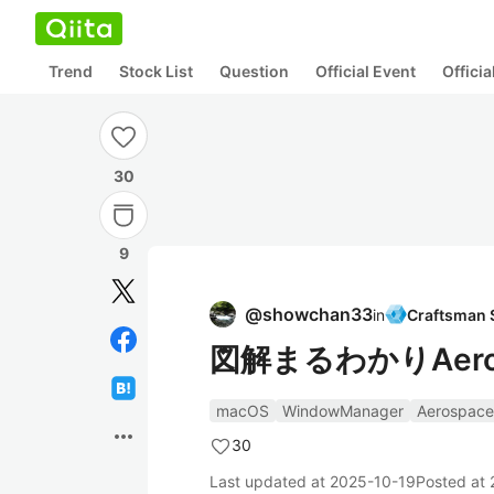
Trend
Stock List
Question
Official Event
Offici
30
9
@
showchan33
in
図解まるわかりAero
macOS
WindowManager
Aerospace
more_horiz
30
Last updated at
2025-10-19
Posted at