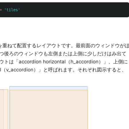
=
'tiles'
ンドウを重ねて配置するレイアウトです。最前面のウィンドウが
つ後ろのウィンドウも左側または上側に少しだけはみ出て
ccordion horizontal（h_accordion）」、上側に
tical（v_accordion）」と呼ばれます。それぞれ図示すると、