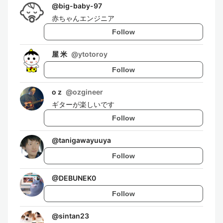
@
big-baby-97
赤ちゃんエンジニア
Follow
屋 米
@
ytotoroy
Follow
o z
@
ozgineer
ギターが楽しいです
Follow
@
tanigawayuuya
Follow
@
DEBUNEK0
Follow
@
sintan23