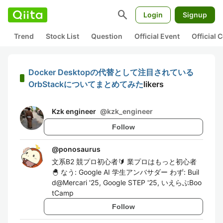
search
Login
Signup
Trend
Stock List
Question
Official Event
Official
Docker Desktopの代替として注目されている
OrbStackについてまとめてみた
likers
Kzk engineer
@
kzk_engineer
Follow
@
ponosaurus
文系B2 競プロ初心者🔰 業プロはもっと初心者
🐣 なう: Google AI 学生アンバサダー わず: Buil
d@Mercari '25, Google STEP '25, いえらぶBoo
tCamp
Follow