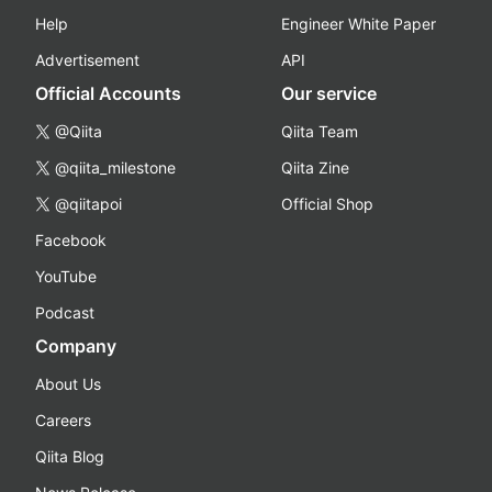
Help
Engineer White Paper
Advertisement
API
Official Accounts
Our service
@Qiita
Qiita Team
@qiita_milestone
Qiita Zine
@qiitapoi
Official Shop
Facebook
YouTube
Podcast
Company
About Us
Careers
Qiita Blog