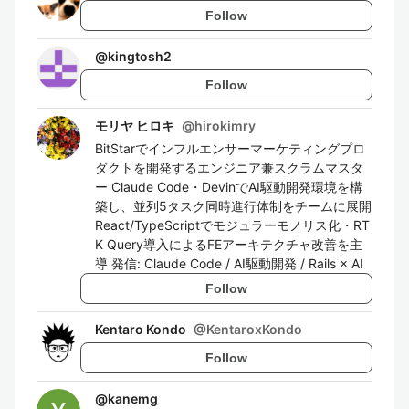
Follow
@
kingtosh2
Follow
モリヤ ヒロキ
@
hirokimry
BitStarでインフルエンサーマーケティングプロ
ダクトを開発するエンジニア兼スクラムマスタ
ー Claude Code・DevinでAI駆動開発環境を構
築し、並列5タスク同時進行体制をチームに展開
React/TypeScriptでモジュラーモノリス化・RT
K Query導入によるFEアーキテクチャ改善を主
導 発信: Claude Code / AI駆動開発 / Rails × AI
Follow
Kentaro Kondo
@
KentaroxKondo
Follow
@
kanemg