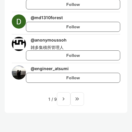
Follow
@
md1310forest
Follow
@
anonymoussoh
雑多集積所管理人
Follow
@
engineer_atsumi
Follow
navigate_next
keyboard_double_arrow_right
1
/
9