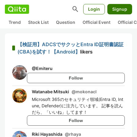
search
Login
Signup
Trend
Stock List
Question
Official Event
Official
【検証用】ADCSでサクッとEntra ID証明書認証
(CBA)を試す！【Android】
likers
@
Emiteru
Follow
Watanabe Mitsuki
@
mokonacl
Microsoft 365のセキュリティ領域(Entra ID, Int
une, Defender)に注力しています。 記事を読ん
だら、「いいね」してます！
Follow
Riki Hayashida
@
rhaya