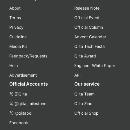
About
Release Note
Terms
Official Event
Privacy
Official Column
Guideline
Advent Calendar
Media Kit
Qiita Tech Festa
Feedback/Requests
Qiita Award
Help
Engineer White Paper
Advertisement
API
Official Accounts
Our service
@Qiita
Qiita Team
@qiita_milestone
Qiita Zine
@qiitapoi
Official Shop
Facebook