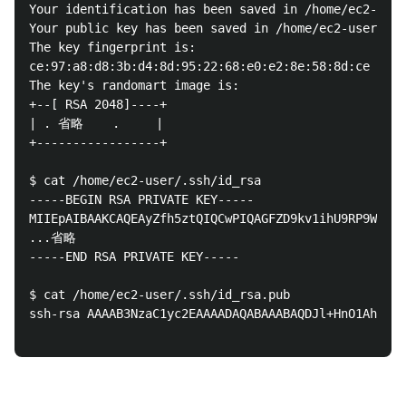
Your identification has been saved in /home/ec2-user
Your public key has been saved in /home/ec2-user/.ss
The key fingerprint is:

ce:97:a8:d8:3b:d4:8d:95:22:68:e0:e2:8e:58:8d:ce ec2-
The key's randomart image is:

+--[ RSA 2048]----+

| . 省略    .     |

+-----------------+

$ cat /home/ec2-user/.ssh/id_rsa

-----BEGIN RSA PRIVATE KEY-----

MIIEpAIBAAKCAQEAyZfh5ztQIQCwPIQAGFZD9kv1ihU9RP9WCBsf
...省略

-----END RSA PRIVATE KEY-----

$ cat /home/ec2-user/.ssh/id_rsa.pub

ssh-rsa AAAAB3NzaC1yc2EAAAADAQABAAABAQDJl+HnO1AhALA