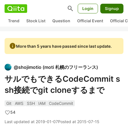
search
Login
Signup
Trend
Stock List
Question
Official Event
Official
info
More than 5 years have passed since last update.
@
shojimotio
(
moti 札幌のフリーランス
)
サルでもできるCodeCommit s
sh接続でgit cloneするまで
Git
AWS
SSH
IAM
CodeCommit
54
Last updated at
2019-01-07
Posted at
2015-07-15