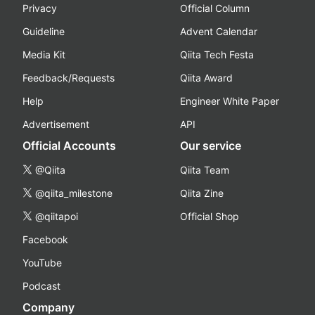
Privacy
Official Column
Guideline
Advent Calendar
Media Kit
Qiita Tech Festa
Feedback/Requests
Qiita Award
Help
Engineer White Paper
Advertisement
API
Official Accounts
Our service
@Qiita
Qiita Team
@qiita_milestone
Qiita Zine
@qiitapoi
Official Shop
Facebook
YouTube
Podcast
Company