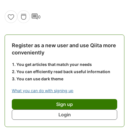
comment
0
Register as a new user and use Qiita more
conveniently
You get articles that match your needs
You can efficiently read back useful information
You can use dark theme
What you can do with signing up
Sign up
Login