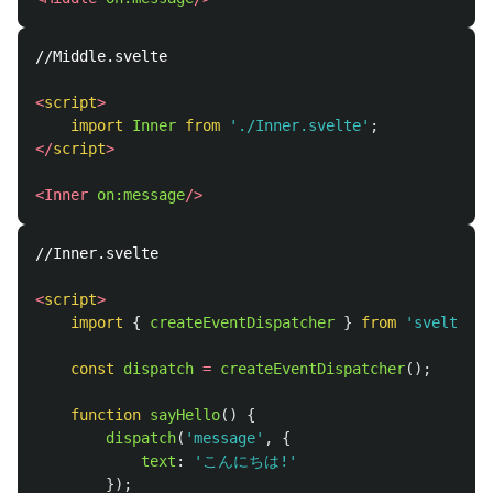
//Middle.svelte

<
script
>
import
Inner
from
'
./Inner.svelte
'
;
</
script
>
<Inner
on:message
/>
//Inner.svelte

<
script
>
import
{
createEventDispatcher
}
from
'
svelte
'
;
const
dispatch
=
createEventDispatcher
();
function
sayHello
()
{
dispatch
(
'
message
'
,
{
text
:
'
こんにちは!
'
});