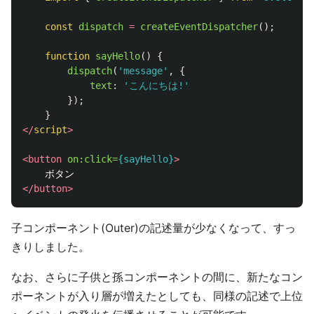
const
dispatch
=
createEventDispatcher
();
function
sayHello
()
{
dispatch
(
'
message
'
,
{
text
:
'
こんにちは!
'
});
}
</
script
>
<button
on:click=
{sayHello}
>
</button>
子コンポーネント(Outer)の記述量が少なくなって、すっ
きりしました。
なお、さらに子供と孫コンポーネントの間に、新たなコン
ポーネントが入り層が増えたとしても、同様の記述で上位