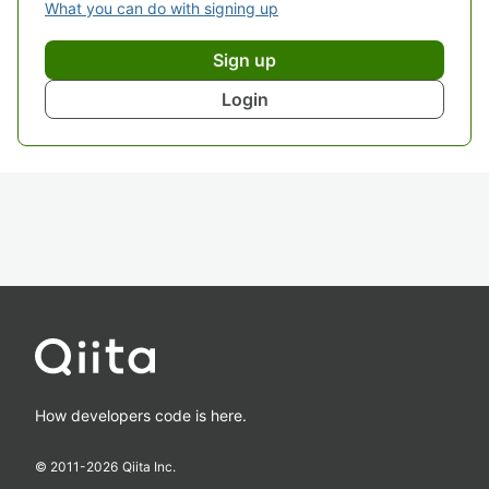
What you can do with signing up
Sign up
Login
How developers code is here.
© 2011-
2026
Qiita Inc.