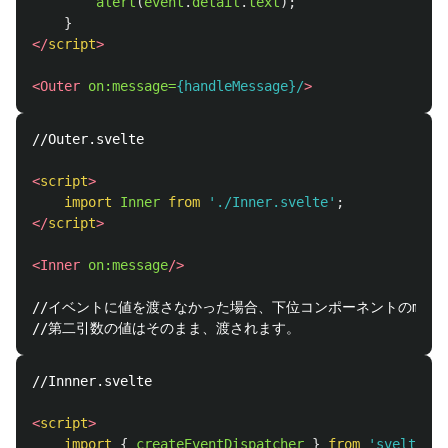
alert
(
event
.
detail
.
text
);
}
</
script
>
<Outer
on:message=
{handleMessage}/
>
//Outer.svelte

<
script
>
import
Inner
from
'
./Inner.svelte
'
;
</
script
>
<Inner
on:message
/>
//イベントに値を渡さなかった場合、下位コンポーネントのmess
//Innner.svelte

<
script
>
import
{
createEventDispatcher
}
from
'
svelte
'
;