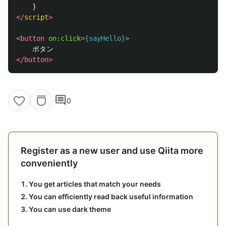
}
</
script
>
<button
on:click=
{sayHello}
>
</button>
comment
0
Register as a new user and use Qiita more
conveniently
You get articles that match your needs
You can efficiently read back useful information
You can use dark theme