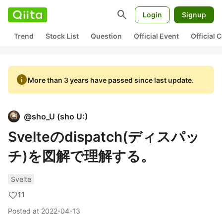
search
Login
Signup
Trend
Stock List
Question
Official Event
Official
info
More than 3 years have passed since last update.
@
sho_U
(
sho U:
)
Svelteのdispatch(ディスパッ
チ)を図解で理解する。
Svelte
11
Posted at
2022-04-13