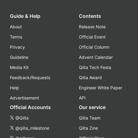
Guide & Help
Contents
About
Release Note
Terms
Official Event
Privacy
Official Column
Guideline
Advent Calendar
Media Kit
Qiita Tech Festa
Feedback/Requests
Qiita Award
Help
Engineer White Paper
Advertisement
API
Official Accounts
Our service
@Qiita
Qiita Team
@qiita_milestone
Qiita Zine