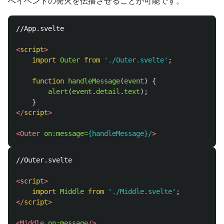
へイベントの発火を伝播させることが可能です。
//App.svelte

<
script
>
import
Outer
from
'
./Outer.svelte
'
;
function
handleMessage
(
event
)
{
alert
(
event
.
detail
.
text
);
}
</
script
>
<Outer
on:message=
{handleMessage}/
>
//Outer.svelte

<
script
>
import
Middle
from
'
./Middle.svelte
'
;
</
script
>
<Middle
on:message
/>