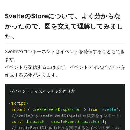
SvelteのStoreについて、よく分からな
かったので、図を交えて理解してみまし
た。
Svelteのコンポーネントはイベントを発信することもでき
ます。
イベントを発信するにはまず、イベントディスパッチャを
作成する必要があります。
//イベントディスパッチャの作り方

<
script
>
import
{
createEventDispatcher
}
from
'
svelte
'
;
//svelteからcreateEventDispatcher関数をインポートする
const
dispatch
=
createEventDispatcher
();
//createEventDispatcherを実行するとイベントディス