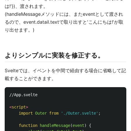
は!'})、渡されます。
(handleMessageメソッドには、またeventとして渡され
るので、event.datail.textで取り出すと'こんにちは!'が取
り出せます。)
よりシンプルに実装を修正する。
Svelteでは、イベントを中間で経由する場合に省略して記
載することができます。
//App.svelte

<
script
>
import
Outer
from
'
./Outer.svelte
'
;
function
handleMessage
(
event
)
{