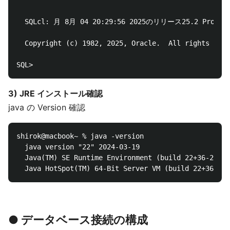
  SQLcl: 月 8月 04 20:29:56 2025のリリース25.2 Producti
  Copyright (c) 1982, 2025, Oracle.  All rights rese
3) JRE インストール確認
java の Version 確認
shirok@macbook~ % java -version

  java version "22" 2024-03-19

  Java(TM) SE Runtime Environment (build 22+36-2370)

● データベース接続の構成