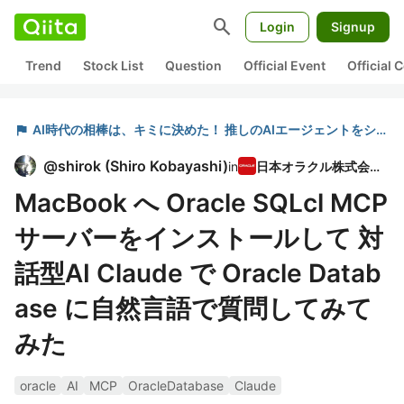
search
Login
Signup
Trend
Stock List
Question
Official Event
Official
flag
AI時代の相棒は、キミに決めた！ 推しのAIエージェントをシェアしよう！
@
shirok
(
Shiro Kobayashi
)
in
日本オラクル株式会社
MacBook へ Oracle SQLcl MCP
サーバーをインストールして 対
話型AI Claude で Oracle Datab
ase に自然言語で質問してみて
みた
oracle
AI
MCP
OracleDatabase
Claude