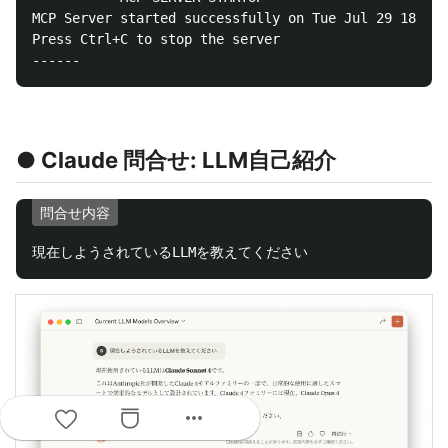
MCP Server started successfully on Tue Jul 29 18:20:
Press Ctrl+C to stop the server

● Claude 問合せ: LLM自己紹介
問合せ内容
more_horiz