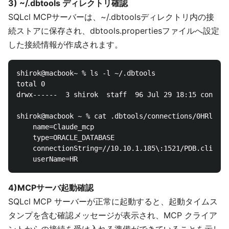
3) ~/.dbtools ディレクトリ確認
SQLcl MCPサーバーは、~/.dbtoolsディレクトリ内の接
続ストアに保存され、dbtools.propertiesファイルへ設定
した接続情報が作成されます。
shirok@macbook~ % ls -l ~/.dbtools

total 0

drwx------  3 shirok  staff  96 Jul 29 18:15 connect
shirok@macbook ~ % cat .dbtools/connections/0HRl7egb
    name=Claude_mcp

    type=ORACLE_DATABASE

    connectionString=//10.10.1.185\:1521/PDB.clients
4)MCPサーバ起動確認
SQLcl MCP サーバーが正常に起動すると、起動タイムス
タンプを含む確認メッセージが表示され、MCP クライア