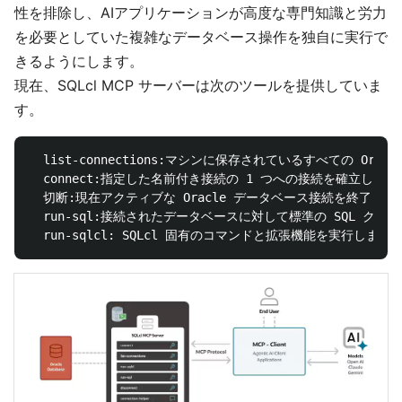
性を排除し、AIアプリケーションが高度な専門知識と労力
を必要としていた複雑なデータベース操作を独自に実行で
きるようにします。
現在、SQLcl MCP サーバーは次のツールを提供していま
す。
  list-connections:マシンに保存されているすべての O
  connect:指定した名前付き接続の 1 つへの接続を確立します。
  切断:現在アクティブな Oracle データベース接続を終了します
  run-sql:接続されたデータベースに対して標準の SQL クエリ