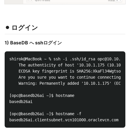
⚫︎ ログイン
1) BaseDB へ sshログイン
shirok@MacBook ~ % ssh -i .ssh/id_rsa opc@10.10.1.17
    The authenticity of host '10.10.1.175 (10.10.1.1
    ECDSA key fingerprint is SHA256:XkaFl34WgtsoQXyd
    Are you sure you want to continue connecting (ye
    Warning: Permanently added '10.10.1.175' (ECDSA)
[opc@basedb26ai ~]$ hostname

basedb26ai

[opc@basedb26ai ~]$ hostname -f
