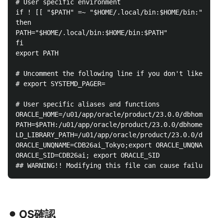
# User specific environment

if ! [[ "$PATH" =~ "$HOME/.local/bin:$HOME/bin:" ]]

then

PATH="$HOME/.local/bin:$HOME/bin:$PATH"

fi

export PATH

# Uncomment the following line if you don't like sys
# export SYSTEMD_PAGER=

# User specific aliases and functions

ORACLE_HOME=/u01/app/oracle/product/23.0.0/dbhome_1;
PATH=$PATH:/u01/app/oracle/product/23.0.0/dbhome_1/b
LD_LIBRARY_PATH=/u01/app/oracle/product/23.0.0/dbhom
ORACLE_UNQNAME=CDB26ai_Tokyo;export ORACLE_UNQNAME

ORACLE_SID=CDB26ai; export ORACLE_SID

⚫︎ OS確認