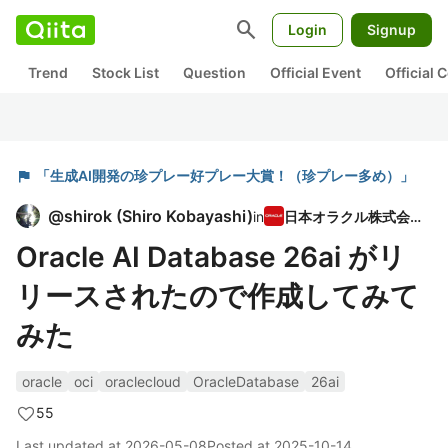
search
Login
Signup
Trend
Stock List
Question
Official Event
Official
flag
「生成AI開発の珍プレー好プレー大賞！（珍プレー多め）」
@
shirok
(
Shiro Kobayashi
)
in
日本オラクル株式会社
Oracle AI Database 26ai がリ
リースされたので作成してみて
みた
oracle
oci
oraclecloud
OracleDatabase
26ai
55
Last updated at
2026-05-08
Posted at
2025-10-14