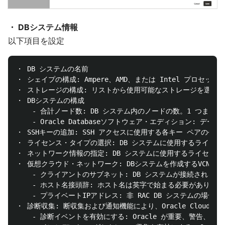
・ DBシステム情報
以下項目を設定
・ DB システムの名前

・ シェイプの構成: Ampere、AMD、または Intel プロセッサ
・ ストレージの構成: リストから使用可能なストレージを選択

・ DBシステムの構成

    - 合計ノード数: DB システム内のノードの数。1 つまたは
    - Oracle Databaseソフトウェア・エディション:
・ SSHキーの追加: SSH アクセスに使用する各キー ペアの公開
・ ライセンス・タイプの選択: DB システムに使用するライセン
・ ネットワーク情報の指定: DB システムに使用するライセンス
・ 仮想クラウド・ネットワーク: DBシステムを作成するVCNを選択
    - クライアントのサブネット: DB システムが接続されるサ
    - ホスト名接頭辞: ホスト名は英字で始まる必要があり、英
    - プライベートIPアドレス: 非 RAC DB システムの場合
・ 診断収集: 断収集および通知機能により、Oracle Cloud
    - 診断イベントを有効にする: Oracle が重要、警告