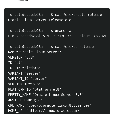
[oracle@basedb26ai ~]$ cat /etc/oracle-release

Oracle Linux Server release 8.8

[oracle@basedb26ai ~]$ uname -a

Linux basedb26ai 5.4.17-2136.326.6.el8uek.x86_64 #2 
[oracle@basedb26ai ~]$ cat /etc/os-release

NAME="Oracle Linux Server"

VERSION="8.8"

ID="ol"

ID_LIKE="fedora"

VARIANT="Server"

VARIANT_ID="server"

VERSION_ID="8.8"

PLATFORM_ID="platform:el8"

PRETTY_NAME="Oracle Linux Server 8.8"

ANSI_COLOR="0;31"

CPE_NAME="cpe:/o:oracle:linux:8:8:server"

HOME_URL="https://linux.oracle.com/"
