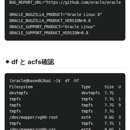
BUG_REPORT_URL="https://github.com/oracle/oracle-lin
ORACLE_BUGZILLA_PRODUCT="Oracle Linux 8"

ORACLE_BUGZILLA_PRODUCT_VERSION=8.8

ORACLE_SUPPORT_PRODUCT="Oracle Linux"

⚫︎ df と acfs確認
[oracle@basedb26ai ~]$  df -hT

Filesystem                     Type      Size  Used 
devtmpfs                       devtmpfs  7.7G     0 
tmpfs                          tmpfs     7.7G  1.1M 
tmpfs                          tmpfs     7.7G  924K 
tmpfs                          tmpfs     7.7G     0 
/dev/mapper/vg00-root          ext4      9.6G  3.7G 
tmpfs                          tmpfs     7.7G  120K 
/dev/mapper/vg00-var           ext4      9.6G  1.4G 