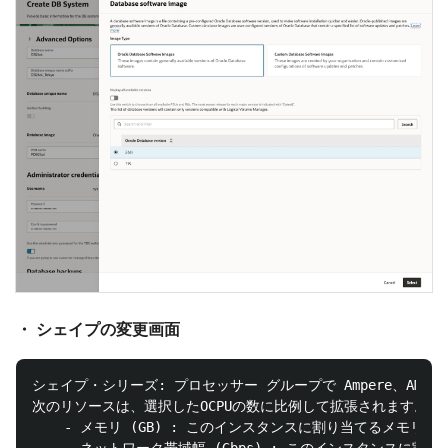
・ シェイプの変更画面
シェイプ・シリーズ: プロセッサー グループで Ampere、AMD、
次のリソースは、選択したOCPUの数に比例して拡張されます。

    - メモリ (GB) : このインスタンスに割り当てるメモリの量