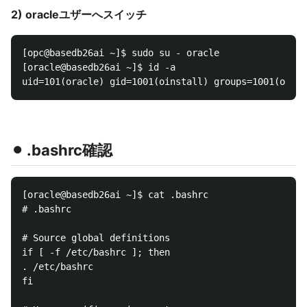
2) oracleユザーへスイッチ
[opc@basedb26ai ~]$ sudo su - oracle

[oracle@basedb26ai ~]$ id -a

⚫︎ .bashrc確認
[oracle@basedb26ai ~]$ cat .bashrc

# .bashrc

# Source global definitions

if [ -f /etc/bashrc ]; then

. /etc/bashrc

fi
