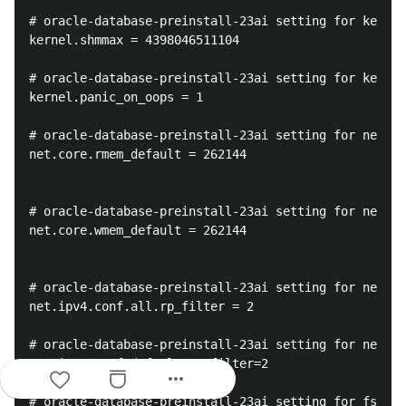
# oracle-database-preinstall-23ai setting for kernel
kernel.shmmax = 4398046511104

# oracle-database-preinstall-23ai setting for kernel
kernel.panic_on_oops = 1

# oracle-database-preinstall-23ai setting for net.co
net.core.rmem_default = 262144

# oracle-database-preinstall-23ai setting for net.co
net.core.wmem_default = 262144

# oracle-database-preinstall-23ai setting for net.ip
net.ipv4.conf.all.rp_filter = 2

# oracle-database-preinstall-23ai setting for net.ip
net.ipv4.conf.default.rp_filter=2

more_horiz
# oracle-database-preinstall-23ai setting for fs.aio