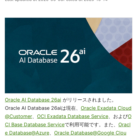
Oracle AI Database 26ai
がリリースされました。
Oracle AI Database 26aiは現在、
Oracle Exadata Cloud
@Customer
、
OCI Exadata Database Service
、および
O
CI Base Database Service
で利用可能です。また、
Oracl
e Database@Azure
、
Oracle Database@Google Clou