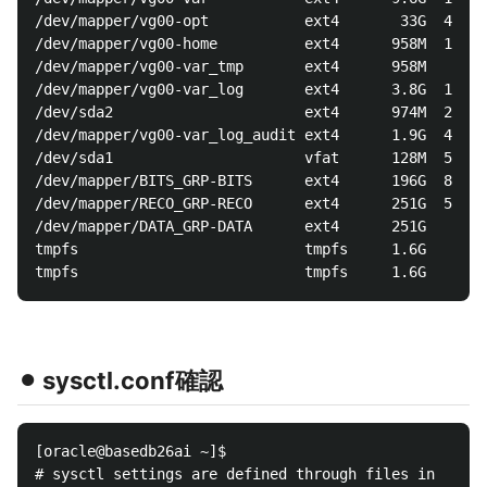
/dev/mapper/vg00-opt           ext4       33G  4.0G 
/dev/mapper/vg00-home          ext4      958M  128M 
/dev/mapper/vg00-var_tmp       ext4      958M   20K 
/dev/mapper/vg00-var_log       ext4      3.8G  107M 
/dev/sda2                      ext4      974M  256M 
/dev/mapper/vg00-var_log_audit ext4      1.9G  4.2M 
/dev/sda1                      vfat      128M  5.1M 
/dev/mapper/BITS_GRP-BITS      ext4      196G  8.4G 
/dev/mapper/RECO_GRP-RECO      ext4      251G  5.2G 
/dev/mapper/DATA_GRP-DATA      ext4      251G   16G 
tmpfs                          tmpfs     1.6G     0 
⚫︎ sysctl.conf確認
[oracle@basedb26ai ~]$

# sysctl settings are defined through files in
