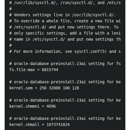
# /usr/lib/sysctl.d/, /run/sysctl.d/, and /etc/sysct
#

# Vendors settings live in /usr/lib/sysctl.d/.

# To override a whole file, create a new file with t
# /etc/sysctl.d/ and put new settings there. To over
# only specific settings, add a file with a lexicall
# name in /etc/sysctl.d/ and put new settings there.

#

# For more information, see sysctl.conf(5) and sysct
# oracle-database-preinstall-23ai setting for fs.fil
fs.file-max = 6815744

# oracle-database-preinstall-23ai setting for kernel
kernel.sem = 250 32000 100 128

# oracle-database-preinstall-23ai setting for kernel
kernel.shmmni = 4096

# oracle-database-preinstall-23ai setting for kernel
kernel.shmall = 1073741824
