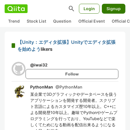
search
Login
Signup
Trend
Stock List
Question
Official Event
Official
【Unity：エディタ拡張】Unityでエディタ拡張
を始めよう
likers
@
iwai32
Follow
PythonMan
@
PythonMan
某企業で3Dグラフィックやデータベースを扱う
アプリケーションを開発する開発者。スクリプ
ト言語によるカスタマイズ歴10年以上。C++に
よる開発歴10年以上。趣味でPythonやゲームプ
ログラミングを行っており、YouTubeなどで楽
しくてためになる動画を配信出来るようになる