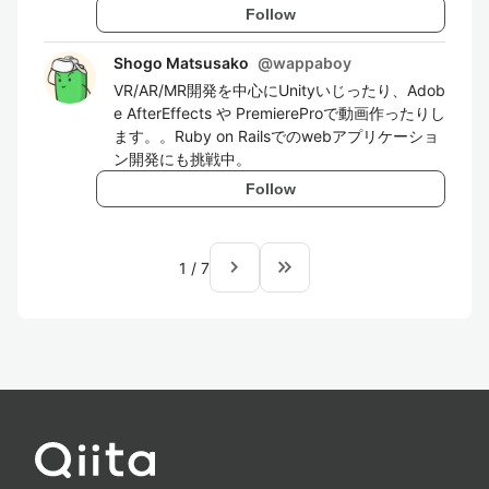
Follow
Shogo Matsusako
@
wappaboy
VR/AR/MR開発を中心にUnityいじったり、Adob
e AfterEffects や PremiereProで動画作ったりし
ます。。Ruby on Railsでのwebアプリケーショ
ン開発にも挑戦中。
Follow
navigate_next
keyboard_double_arrow_right
1
/
7