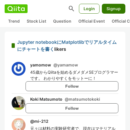
search
Login
Signup
Trend
Stock List
Question
Official Event
Official
Jupyter notebookにMatplotlibでリアルタイム
にチャートを書く
likers
yamomow
@
yamamow
45歳からQiitaを始めるダメダメSEプログラマー
です。 わかりやすくをモットーに！
Follow
Koki Matsumoto
@
matsumotokoki
Follow
@
mi-212
元々は材料の実験研究者で、現在はマテリアル