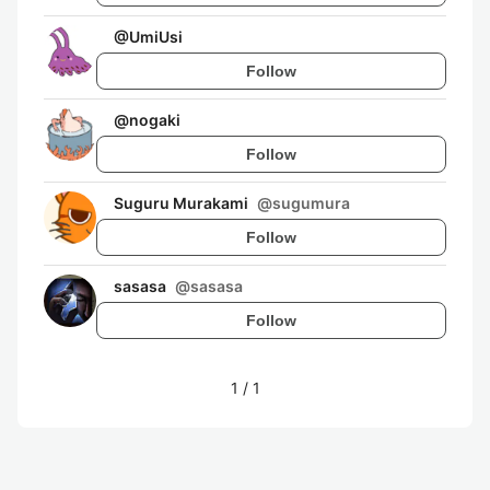
@
UmiUsi
Follow
@
nogaki
Follow
Suguru Murakami
@
sugumura
Follow
sasasa
@
sasasa
Follow
1
/
1