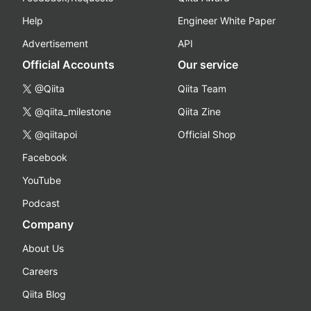
Help
Engineer White Paper
Advertisement
API
Official Accounts
Our service
@Qiita
Qiita Team
@qiita_milestone
Qiita Zine
@qiitapoi
Official Shop
Facebook
YouTube
Podcast
Company
About Us
Careers
Qiita Blog