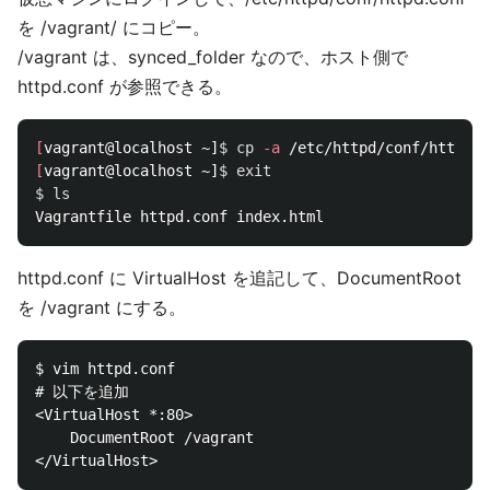
を /vagrant/ にコピー。
/vagrant は、synced_folder なので、ホスト側で
httpd.conf が参照できる。
[
vagrant@localhost ~]
$ 
cp
-a
[
vagrant@localhost ~]
$ 
exit
$ 
httpd.conf に VirtualHost を追記して、DocumentRoot
を /vagrant にする。
$ vim httpd.conf

# 以下を追加

<VirtualHost *:80>

    DocumentRoot /vagrant
