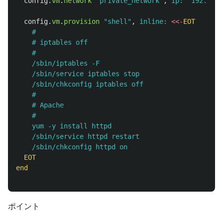
config
.
vm
.
network
"private_network"
,
ip: 
"192.168.
config
.
vm
.
provision
"shell"
,
inline: 
<<-
EOT
    #

    # iptables off

    #

    /sbin/iptables -F

    /sbin/service iptables stop

    /sbin/chkconfig iptables off

    #

    # Apache

    #

    yum -y install httpd

    /sbin/service httpd restart

  EOT
end
ポイント