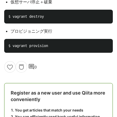
仮想サーバ停止＋破棄
$ 
プロビジョニング実行
$ 
comment
0
Register as a new user and use Qiita more
conveniently
You get articles that match your needs
You can efficiently read back useful information