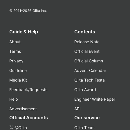
© 2011-
2026
Qiita Inc.
Guide & Help
Contents
About
Release Note
Terms
Official Event
Privacy
Official Column
Guideline
Advent Calendar
Media Kit
Qiita Tech Festa
Feedback/Requests
Qiita Award
Help
Engineer White Paper
Advertisement
API
Official Accounts
Our service
@Qiita
Qiita Team