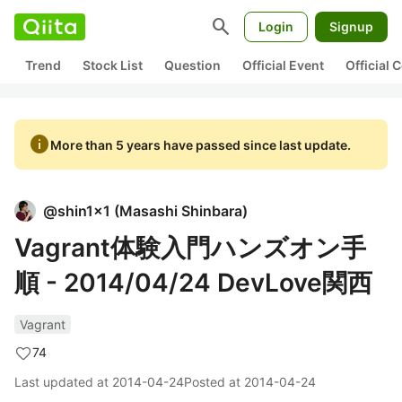
search
Login
Signup
Trend
Stock List
Question
Official Event
Official
info
More than 5 years have passed since last update.
@
shin1x1
(
Masashi Shinbara
)
Vagrant体験入門ハンズオン手
順 - 2014/04/24 DevLove関西
Vagrant
74
Last updated at
2014-04-24
Posted at
2014-04-24