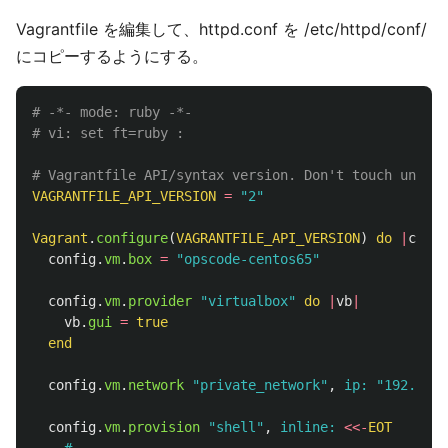
Vagrantfile を編集して、httpd.conf を /etc/httpd/conf/
にコピーするようにする。
# -*- mode: ruby -*-
# vi: set ft=ruby :
# Vagrantfile API/syntax version. Don't touch unless
VAGRANTFILE_API_VERSION
=
"2"
Vagrant
.
configure
(
VAGRANTFILE_API_VERSION
)
do
|
confi
config
.
vm
.
box
=
"opscode-centos65"
config
.
vm
.
provider
"virtualbox"
do
|
vb
|
vb
.
gui
=
true
end
config
.
vm
.
network
"private_network"
,
ip: 
"192.168.
config
.
vm
.
provision
"shell"
,
inline: 
<<-
EOT