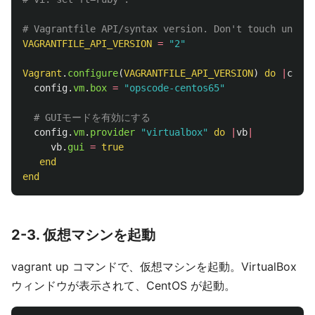
# Vagrantfile API/syntax version. Don't touch unless
VAGRANTFILE_API_VERSION
=
"2"
Vagrant
.
configure
(
VAGRANTFILE_API_VERSION
)
do
|
confi
config
.
vm
.
box
=
"opscode-centos65"
# GUIモードを有効にする
config
.
vm
.
provider
"virtualbox"
do
|
vb
|
vb
.
gui
=
true
end
end
2-3. 仮想マシンを起動
vagrant up コマンドで、仮想マシンを起動。VirtualBox
ウィンドウが表示されて、CentOS が起動。