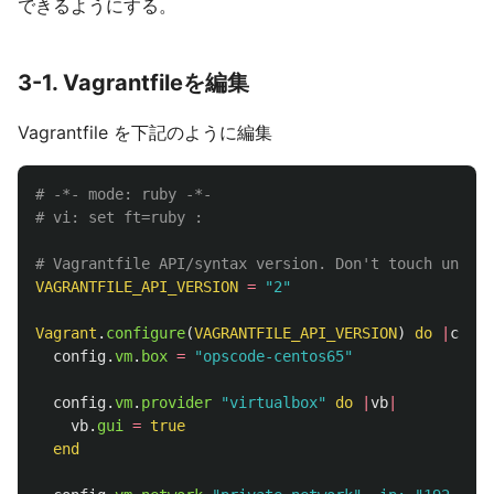
できるようにする。
3-1. Vagrantfileを編集
Vagrantfile を下記のように編集
# -*- mode: ruby -*-
# vi: set ft=ruby :
# Vagrantfile API/syntax version. Don't touch unless
VAGRANTFILE_API_VERSION
=
"2"
Vagrant
.
configure
(
VAGRANTFILE_API_VERSION
)
do
|
confi
config
.
vm
.
box
=
"opscode-centos65"
config
.
vm
.
provider
"virtualbox"
do
|
vb
|
vb
.
gui
=
true
end