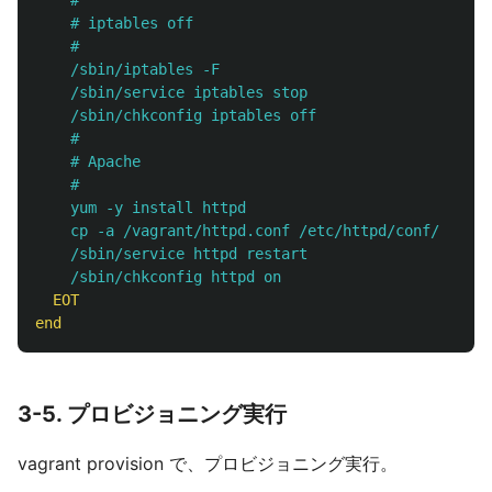
    #

    # iptables off

    #

    /sbin/iptables -F

    /sbin/service iptables stop

    /sbin/chkconfig iptables off

    #

    # Apache

    #

    yum -y install httpd

    cp -a /vagrant/httpd.conf /etc/httpd/conf/  # <
    /sbin/service httpd restart

  EOT
end
3-5. プロビジョニング実行
vagrant provision で、プロビジョニング実行。