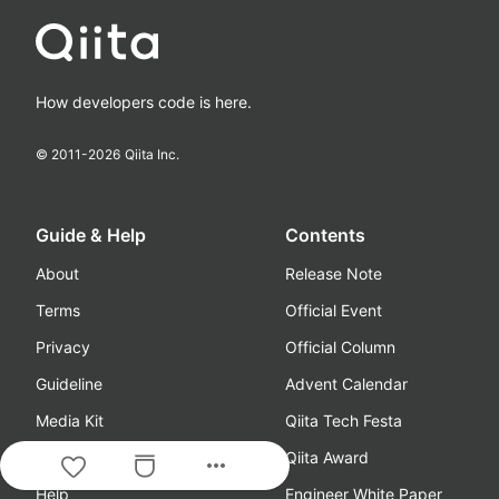
How developers code is here.
© 2011-
2026
Qiita Inc.
Guide & Help
Contents
About
Release Note
Terms
Official Event
Privacy
Official Column
Guideline
Advent Calendar
Media Kit
Qiita Tech Festa
Feedback/Requests
Qiita Award
more_horiz
Help
Engineer White Paper