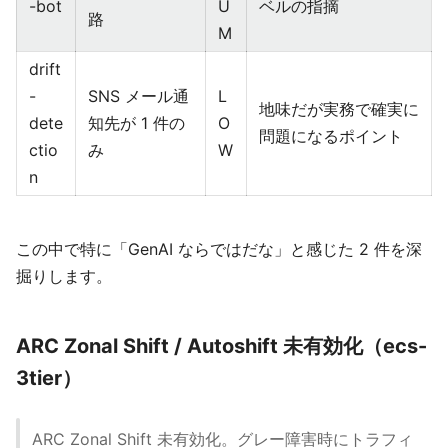
-bot
U
ベルの指摘
路
M
drift
-
SNS メール通
L
地味だが実務で確実に
dete
知先が 1 件の
O
問題になるポイント
ctio
み
W
n
この中で特に「GenAI ならではだな」と感じた 2 件を深
掘りします。
ARC Zonal Shift / Autoshift 未有効化（ecs-
3tier）
ARC Zonal Shift 未有効化。グレー障害時にトラフィ