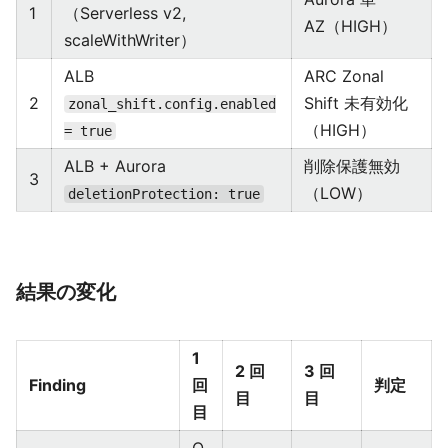
1
（Serverless v2,
AZ（HIGH）
scaleWithWriter）
ALB
ARC Zonal
2
Shift 未有効化
zonal_shift.config.enabled
（HIGH）
= true
ALB + Aurora
削除保護無効
3
（LOW）
deletionProtection: true
結果の変化
1
2 回
3 回
Finding
回
判定
目
目
目