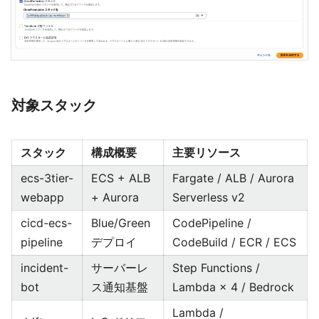
対象スタック
スタック
構成概要
主要リソース
ecs-3tier-
ECS + ALB
Fargate / ALB / Aurora
webapp
+ Aurora
Serverless v2
cicd-ecs-
Blue/Green
CodePipeline /
pipeline
デプロイ
CodeBuild / ECR / ECS
incident-
サーバーレ
Step Functions /
bot
ス通知基盤
Lambda × 4 / Bedrock
Lambda /