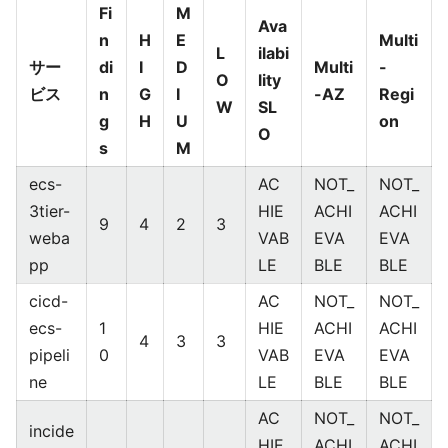
Fi
M
Ava
n
H
E
Multi
L
ilabi
サー
di
I
D
Multi
-
O
lity
ビス
n
G
I
-AZ
Regi
W
SL
g
H
U
on
O
s
M
ecs-
AC
NOT_
NOT_
3tier-
HIE
ACHI
ACHI
9
4
2
3
weba
VAB
EVA
EVA
pp
LE
BLE
BLE
cicd-
AC
NOT_
NOT_
ecs-
1
HIE
ACHI
ACHI
4
3
3
pipeli
0
VAB
EVA
EVA
ne
LE
BLE
BLE
AC
NOT_
NOT_
incide
HIE
ACHI
ACHI