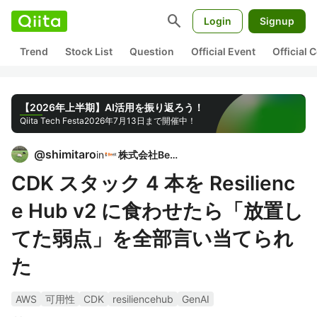
search
Login
Signup
Trend
Stock List
Question
Official Event
Official
【2026年上半期】AI活用を振り返ろう！
Qiita Tech Festa
2026年7月13日まで開催中！
@
shimitaro
in
株式会社BeeX
CDK スタック 4 本を Resilienc
e Hub v2 に食わせたら「放置し
てた弱点」を全部言い当てられ
た
AWS
可用性
CDK
resiliencehub
GenAI