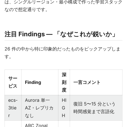
は、シングルリージョン・最小構成で作った学習スタック
なので想定通りです。
注目 Findings — 「なぜこれが鋭いか」
26 件の中から特に印象的だったものをピックアップしま
す。
深
サー
Finding
刻
一言コメント
ビス
度
ecs-
Aurora 単一
HI
復旧 5〜15 分という
3tie
AZ・レプリカ
G
時間感覚まで言語化
r
なし
H
ARC Zonal