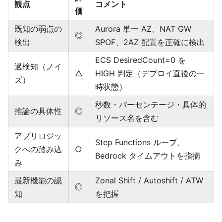
観点
コメント
価
既知の弱点の
Aurora 単一 AZ、NAT GW
◎
検出
SPOF、2AZ 配置を正確に検出
ECS DesiredCount=0 を
過検知（ノイ
△
HIGH 判定（デプロイ直後の一
ズ）
時状態）
秒数・パーセンテージ・具体的
推論の具体性
◎
リソース名を含む
アプリロジッ
Step Functions ループ、
クへの踏み込
○
Bedrock タイムアウトを指摘
み
最新機能の認
Zonal Shift / Autoshift / ATW
◎
知
を把握