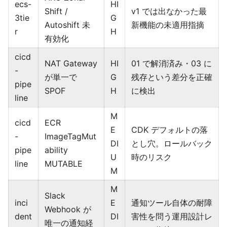
ecs-
HI
Shift /
v1 では出なかった最
3tie
G
Autoshift 未
新機能の未適用指摘
r
H
有効化
cicd
NAT Gateway
HI
01 で解消済み・03 に
-
が単一で
G
残存という差分を正確
pipe
SPOF
H
に検出
line
M
cicd
ECR
E
CDK デフォルトの落
-
ImageTagMut
DI
とし穴。ロールバック
pipe
ability
U
時のリスク
line
MUTABLE
M
M
Slack
inci
E
通知ツール自体の耐障
Webhook が
dent
DI
害性を問う運用設計レ
唯一の通知経