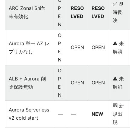
O
✅ 即
ARC Zonal Shift
P
RESO
RESO
時反
未有効化
E
LVED
LVED
映
N
O
Aurora 単一 AZ レ
P
⚠️ 未
OPEN
OPEN
プリカなし
E
解消
N
O
ALB + Aurora 削
P
⚠️ 未
OPEN
OPEN
除保護無効
E
解消
N
🆕 新
Aurora Serverless
—
—
NEW
規出
v2 cold start
現