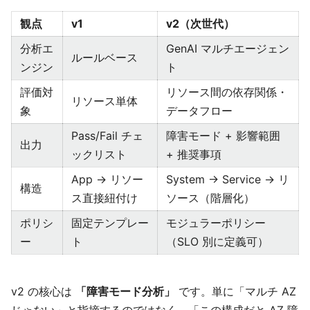
観点
v1
v2（次世代）
分析エ
GenAI マルチエージェン
ルールベース
ンジン
ト
評価対
リソース間の依存関係・
リソース単体
象
データフロー
Pass/Fail チェ
障害モード + 影響範囲
出力
ックリスト
+ 推奨事項
App → リソー
System → Service → リ
構造
ス直接紐付け
ソース（階層化）
ポリシ
固定テンプレー
モジュラーポリシー
ー
ト
（SLO 別に定義可）
v2 の核心は
「障害モード分析」
です。単に「マルチ AZ