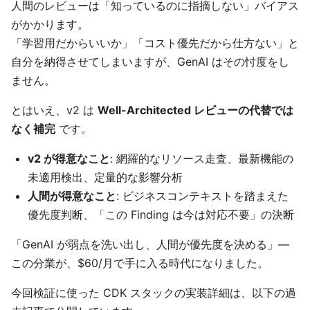
人間のレビューは「知っているのに指摘しない」バイアス
がかかります。
「学習用だからいいか」「コスト優先だから仕方ない」と
自分を納得させてしまいますが、GenAI はその忖度をし
ません。
とはいえ、v2 は
Well-Architected レビューの代替では
なく補完
です。
v2 が得意なこと
: 網羅的なリソース走査、最新機能の
未適用検出、定量的な影響分析
人間が得意なこと
: ビジネスコンテキストを踏まえた
優先度判断、「この Finding は今は対応不要」の決断
「GenAI が弱点を洗い出し、人間が優先度を決める」—
この分業が、$60/月で手に入る時代になりました。
今回検証に使った CDK スタックの実装詳細は、以下の過