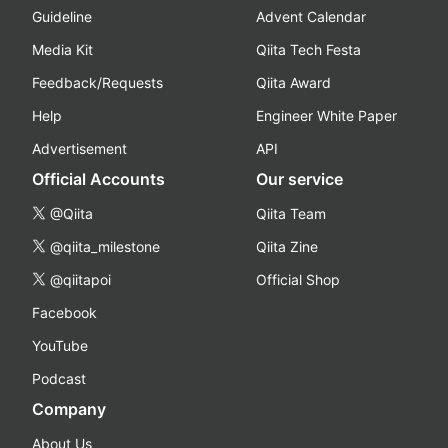
Guideline
Advent Calendar
Media Kit
Qiita Tech Festa
Feedback/Requests
Qiita Award
Help
Engineer White Paper
Advertisement
API
Official Accounts
Our service
@Qiita
Qiita Team
@qiita_milestone
Qiita Zine
@qiitapoi
Official Shop
Facebook
YouTube
Podcast
Company
About Us