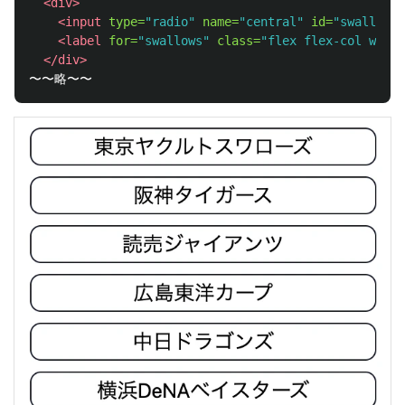
<div>
<input
type=
"radio"
name=
"central"
id=
"swallows"
<label
for=
"swallows"
class=
"flex flex-col w-ful
</div>