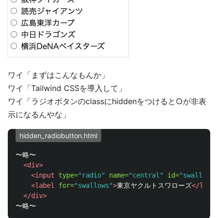
ワイ「まずはこんなもんか」
ワイ「Tailwind CSSを導入して」
ワイ「ラジオボタンのclassにhiddenをつけると○が非表
示になるんやな」
hidden_radiobutton.html
〜略〜

<div>
<input
type=
"radio"
name=
"central"
id=
"swallows"
<label
for=
"swallows"
>
東京ヤクルトスワローズ
</labe
</div>