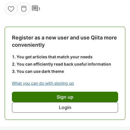
comment
1
Register as a new user and use Qiita more
conveniently
You get articles that match your needs
You can efficiently read back useful information
You can use dark theme
What you can do with signing up
Sign up
Login