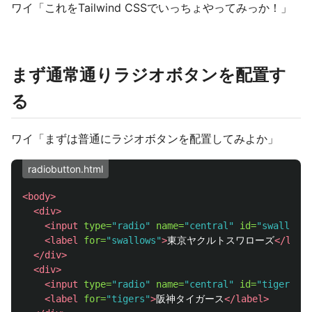
ワイ「これをTailwind CSSでいっちょやってみっか！」
まず通常通りラジオボタンを配置す
る
ワイ「まずは普通にラジオボタンを配置してみよか」
radiobutton.html
<body>
<div>
<input
type=
"radio"
name=
"central"
id=
"swallows"
<label
for=
"swallows"
>
東京ヤクルトスワローズ
</labe
</div>
<div>
<input
type=
"radio"
name=
"central"
id=
"tigers"
v
<label
for=
"tigers"
>
阪神タイガース
</label>