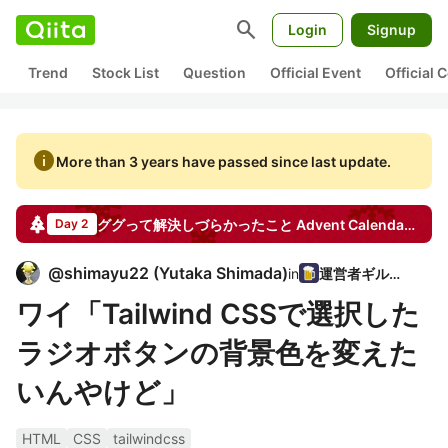
search
Login
Signup
Trend
Stock List
Question
Official Event
Official
info
More than 3 years have passed since last update.
ググって解決しづらかったこと
Advent Calendar
2021
Day 2
@
shimayu22
(
Yutaka Shimada
)
in
運営者ギルド
ワイ「Tailwind CSSで選択した
ラジオボタンの背景色を変えた
いんやけど」
HTML
CSS
tailwindcss