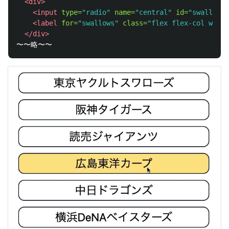
<div>
<input
type=
"radio"
name=
"central"
id=
"swallows"
<label
for=
"swallows"
class=
"flex flex-col w-ful
</div>