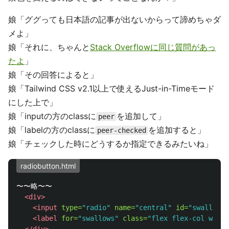
娘「ググっても日本語の記事が出ないからって諦めちゃダ
メよ」
娘「それに、ちゃんと
Stack Overflowに同じ質問があっ
たよ
」
娘「その回答によると」
娘「Tailwind CSS v2.1以上で使えるJust-in-Timeモード
にした上で」
娘「inputの方のclassに
を追加して」
peer
娘「labelの方のclassに
を追加すると」
peer-checked
娘「チェックした時にどうするか指定できるみたいね」
radiobutton.html
〜〜略〜〜

<div>
<input
type=
"radio"
name=
"central"
id=
"swallows"
<label
for=
"swallows"
class=
"flex flex-col w-ful
</div>