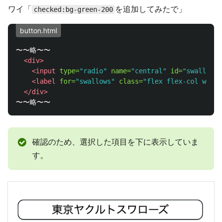
ワイ「
を追加してみたで」
checked:bg-green-200
button.html
〜〜略〜〜

<div>
<input
type=
"radio"
name=
"central"
id=
"swallows"
<label
for=
"swallows"
class=
"flex flex-col w-ful
</div>
確認のため、選択した項目を下に表示していま
す。