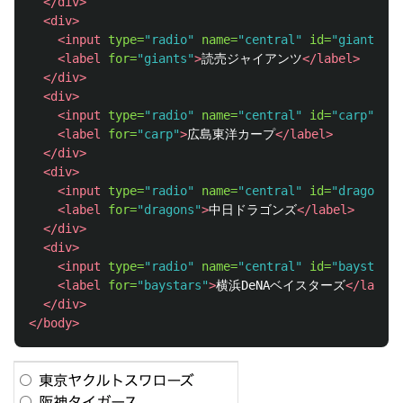
</div>
<div>
<input
type=
"radio"
name=
"central"
id=
"giants"
v
<label
for=
"giants"
>
読売ジャイアンツ
</label>
</div>
<div>
<input
type=
"radio"
name=
"central"
id=
"carp"
val
<label
for=
"carp"
>
広島東洋カープ
</label>
</div>
<div>
<input
type=
"radio"
name=
"central"
id=
"dragons"
<label
for=
"dragons"
>
中日ドラゴンズ
</label>
</div>
<div>
<input
type=
"radio"
name=
"central"
id=
"baystars"
<label
for=
"baystars"
>
横浜DeNAベイスターズ
</label>
</div>
</body>