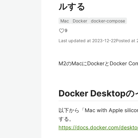
ルする
Mac
Docker
docker-compose
9
Last updated at
2023-12-22
Posted at
M2のMacにDockerとDocke
Docker Deskt
以下から「Mac with Apple
する。
https://docs.docker.com/desktop