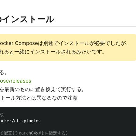
seのインストール
cker Composeは別途でインストールが必要でしたが、
opを入れると一緒にインストールされるみたいです。
る。
ose/releases
を最新のものに置き換えて実行する。
ストール方法とは異なるなので注意
成
ocker/cli-plugins

ドして配置(※aarch64の物を指定する)