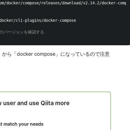
om/docker/compose/releases/download/v2.14.2/docker-compo
docker/cli-plugins/docker-compose

oseのバージョンを確認する
e」から「docker compose」になっているので注意
w user and use Qiita more
hat match your needs