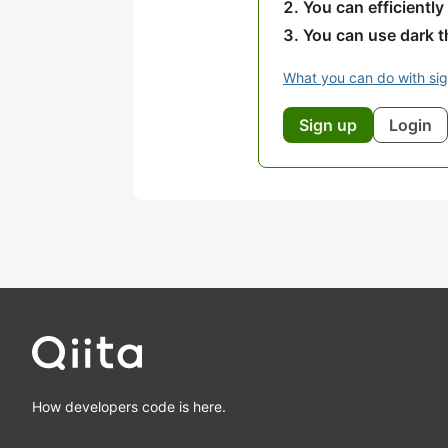
You can efficiently
You can use dark 
What you can do with si
Sign up
Login
How developers code is here.