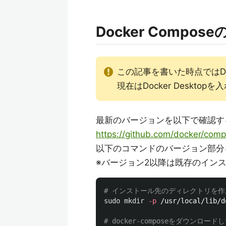
Docker Compo
この記事を書いた時点ではDo
現在はDocker Deskt
最新のバージョンを以下で確認す
https://github.com/docker/comp
以下のコマンドのバージョン部分
※バージョン2以降は既存のイン
# インストール先のディレクトリを作
sudo mkdir
-p
 /usr/local/lib/d
# docker-composeをダウンロー