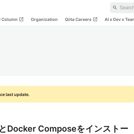
search
open_in_new
open_in_new
al Column
Organization
Qiita Careers
AI x Dev x Tea
ce last update.
rとDocker Composeをインストー