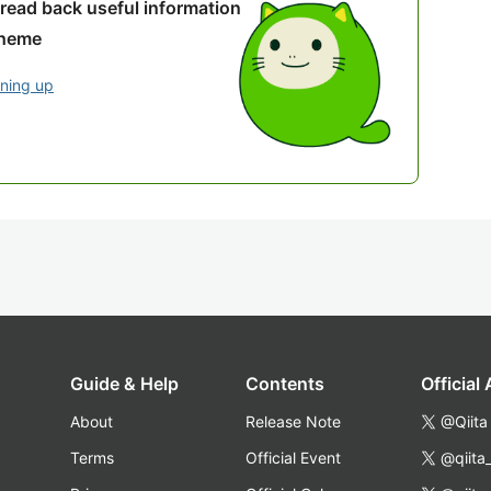
 read back useful information
theme
gning up
Guide & Help
Contents
Official
About
Release Note
@Qiita
Terms
Official Event
@qiita