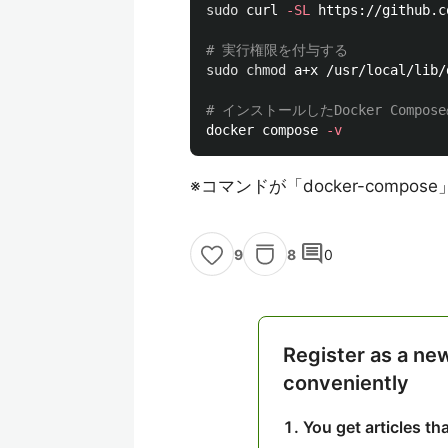
sudo 
curl 
-SL
 https://github.c
# 実行権限を付与する
sudo chmod 
a+x /usr/local/lib/
# インストールしたDocker Comp
docker compose 
-v
※コマンドが「docker-compos
comment
8
0
9
Register as a ne
conveniently
You get articles t