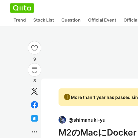
Trend
Stock List
Question
Official Event
Offici
9
8
info
More than 1 year has passed sin
@
shimanuki-yu
M2のMacにDocke
more_horiz