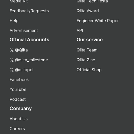
Media Kit
Qiita Tech Festa
Feedback/Requests
Qiita Award
Help
Engineer White Paper
Advertisement
API
Official Accounts
Our service
@Qiita
Qiita Team
@qiita_milestone
Qiita Zine
@qiitapoi
Official Shop
Facebook
YouTube
Podcast
Company
About Us
Careers