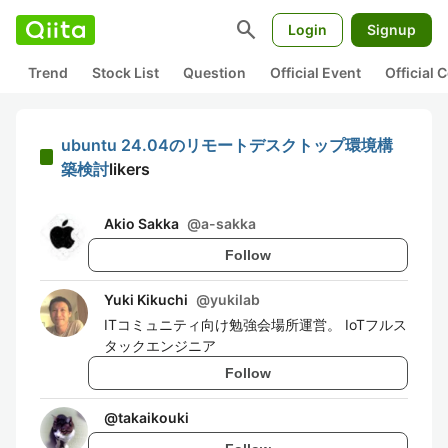
search
Login
Signup
Trend
Stock List
Question
Official Event
Official
ubuntu 24.04のリモートデスクトップ環境構
築検討
likers
Akio Sakka
@
a-sakka
Follow
Yuki Kikuchi
@
yukilab
ITコミュニティ向け勉強会場所運営。 IoTフルス
タックエンジニア
Follow
@
takaikouki