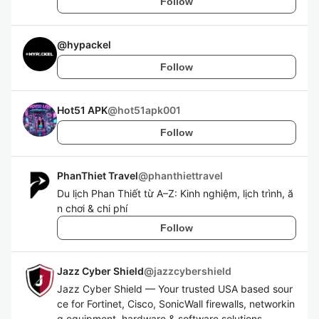
Follow
@
hypackel
Follow
Hot51 APK
@
hot51apk001
Follow
PhanThiet Travel
@
phanthiettravel
Du lịch Phan Thiết từ A–Z: Kinh nghiệm, lịch trình, ă
n chơi & chi phí
Follow
Jazz Cyber Shield
@
jazzcybershield
Jazz Cyber Shield — Your trusted USA based sour
ce for Fortinet, Cisco, SonicWall firewalls, networkin
g equipment, hardware & software solutions.