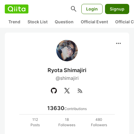
search
Login
Signup
Trend
Stock List
Question
Official Event
Official
more_horiz
Ryota Shimajiri
@shimajiri
rss_feed
13630
Contributions
112
18
480
Posts
Followees
Followers