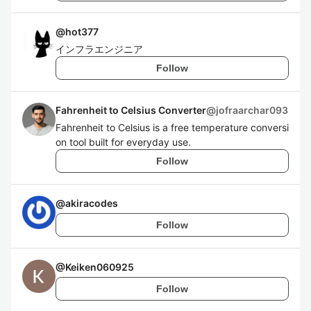
@
hot377
インフラエンジニア
Follow
Fahrenheit to Celsius Converter
@
jofraarchar093
Fahrenheit to Celsius is a free temperature conversi
on tool built for everyday use.
Follow
@
akiracodes
Follow
@
Keiken060925
Follow