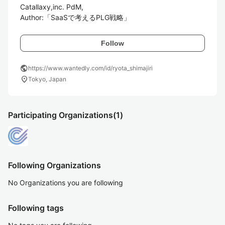
Catallaxy,inc. PdM,

Author:「SaaSで考えるPLG戦略」
Follow
public
https://www.wantedly.com/id/ryota_shimajiri
location_on
Tokyo, Japan
Participating Organizations
(1)
Following Organizations
No Organizations you are following
Following tags