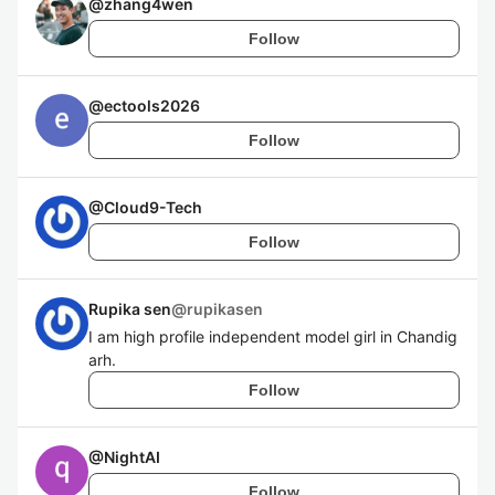
@
zhang4wen
Follow
@
ectools2026
Follow
@
Cloud9-Tech
Follow
Rupika sen
@
rupikasen
I am high profile independent model girl in Chandig
arh.
Follow
@
NightAI
Follow