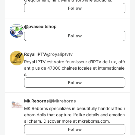
Follow
@
pvaseoitshop
Follow
Royal IPTV
@
royaliptvtv
Royal IPTV est votre fournisseur d'IPTV de Lux, offr
ant plus de 47000 chaînes locales et internationale
s.
Follow
Mk Reborns
@
Mkreborns
MK Reborns specializes in beautifully handcrafted r
eborn dolls that capture lifelike details and emotion
al charm. Discover more at mkreborns.com.
Follow