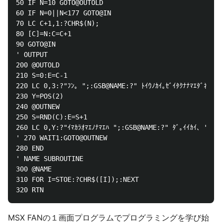
50 IF N=10 GOTO@OUTOLD

60 IF N=0||N<177 GOTO@IN

70 LC C+1,1:?CHR$(N);

80 [C]=N:C=C+1

90 GOTO@IN

' OUTPUT

200 @OUTOLD

210 S=0:E=C-1

220 LC 0,3:?"ﾌﾝ｡ ";:GSB@NAME:?" ﾄｲｳﾉｶｲ｡ｾﾞｲﾀｸﾅﾅﾏｴﾀﾞﾈｪ｡"

230 Y=POS(2)

240 @OUTNEW

250 S=RND(C):E=S+1

260 LC 0,Y:?"ｲﾏｶﾗｵﾏｴﾉﾅﾏｴﾊ ";:GSB@NAME:?" ﾀﾞ｡ｲｲｶｲ､ ";:GS
' 270 WAIT1:GOTO@OUTNEW

280 END

' NAME SUBROUTINE

300 @NAME

310 FOR I=STOE:?CHR$([I]);:NEXT

MSX FANの１画面プログラムでプログラミングを学び始