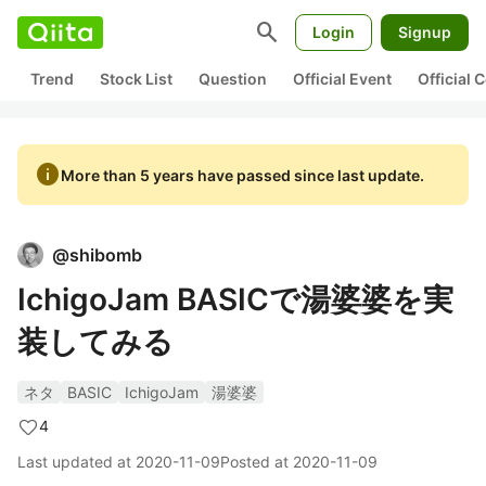
search
Login
Signup
Trend
Stock List
Question
Official Event
Official
info
More than 5 years have passed since last update.
@
shibomb
IchigoJam BASICで湯婆婆を実
装してみる
ネタ
BASIC
IchigoJam
湯婆婆
4
Last updated at
2020-11-09
Posted at
2020-11-09