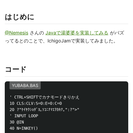
はじめに
@Nemesis
さんの
Javaで湯婆婆を実装してみる
がバズ
ってるとのことで、IchigoJamで実装してみました。
コード
YUBABA.BAS
' CTRL+SHIFTでカナモードきりかえ

10 CLS:CLV:S=0:E=0:C=0

20 ?"ｹｲﾔｸｼｮﾀﾞﾖ｡ｿｺﾆﾅﾏｴｦｶｷﾅ｡":?">"

' INPUT LOOP

30 @IN

40 N=INKEY()
