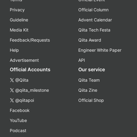
Privacy
Official Column
Guideline
Advent Calendar
Media Kit
Qiita Tech Festa
Feedback/Requests
Qiita Award
Help
Engineer White Paper
Advertisement
API
Official Accounts
Our service
@Qiita
Qiita Team
@qiita_milestone
Qiita Zine
@qiitapoi
Official Shop
Facebook
YouTube
Podcast