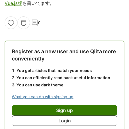
Vue.js版
も書いてます。
comment
0
Register as a new user and use Qiita more
conveniently
You get articles that match your needs
You can efficiently read back useful information
You can use dark theme
What you can do with signing up
Sign up
Login