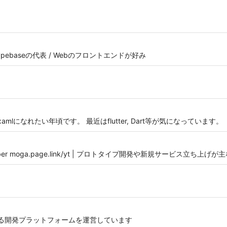
pebaseの代表 / Webのフロントエンドが好み
lになれたい年頃です。 最近はflutter, Dart等が気になっています。
ber moga.page.link/yt | プロトタイプ開発や新規サービス立ち上げが主な仕
始める開発プラットフォームを運営しています