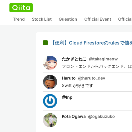
Trend
Stock List
Question
Official Event
Offici
【便利】Cloud Firestoreのrules
たかぎとねこ
@
takagimeow
フロントエンドからバックエンド、は
Haruto
@
haruto_dev
Swift が好きです
@
Inp
Kota Ogawa
@
ogakuzuko