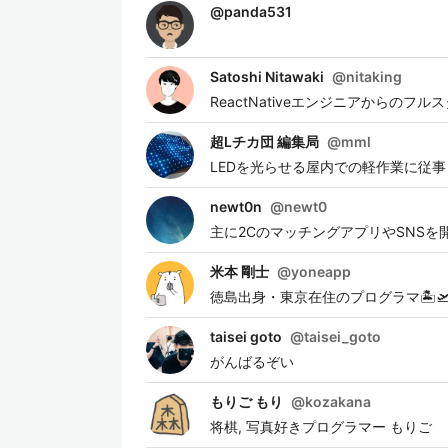
@
panda531
Satoshi Nitawaki
@
nitaking
ReactNativeエンジニアからのフ
超Lチカ団 編集局
@
mml
LEDを光らせる屋内での軽作業に従事
newt0n
@
newt0
主に2CのマッチングアプリやSNSを
米本 剛士
@
yoneapp
徳島出身・東京在住のプログラマ🏝🛫
taisei goto
@
taisei_goto
がんばるぞい
もりご もり
@
kozakana
将棋, 写真好きプログラマー もりご