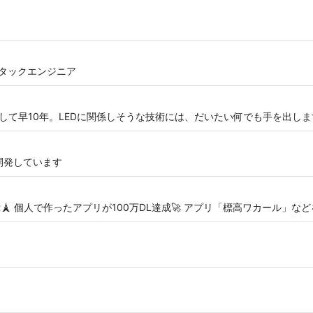
ルスタックエンジニア
して早10年。LEDに関係しそうな技術には、だいたい何でも手を出しま
開発しています
🗼 個人で作ったアプリが100万DL達成🚀 アプリ「標高ワカール」な