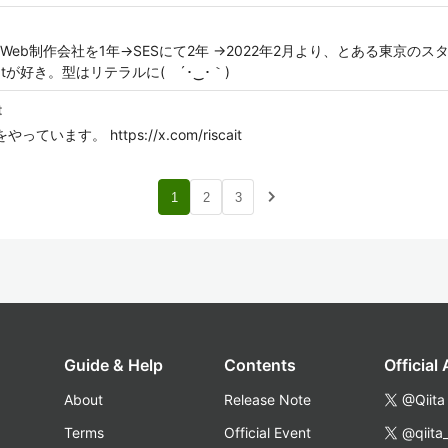
b制作会社を1年→SESにて2年 →2022年2月より、とある東京のス
iptが好き。型はリテラルに( ´･‿･｀)
t
っています。 https://x.com/riscait
navigate_next
1
2
3
Guide & Help
Contents
Official
About
Release Note
@Qiita
Terms
Official Event
@qiita