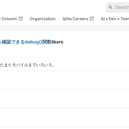
search
open_in_new
open_in_new
al Column
Organization
Qiita Careers
AI x Dev x Tea
で値を確認できるdebug()関数
likers
たまたモバイルまでいろいろ。