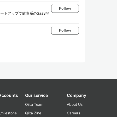
Follow
タートアップで飲食系のSaaS開
Follow
 Accounts
Our service
Company
Qiita Team
About Us
_milestone
Qiita Zine
Careers