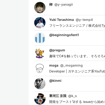
栁
@
y-yanagii
Yuki Terashima
@
y-temp4
フリーランスエンジニア / 株式会社Ty
@
beginningofent1
@
pregum
趣味でC#を触っています。 そろそろxam
moga
@
_mogaming
Developer | ガチエンジニア系YouTu
@
kinmi
寒河江 京我
@
k_s
開発をブースト🚀する issueから