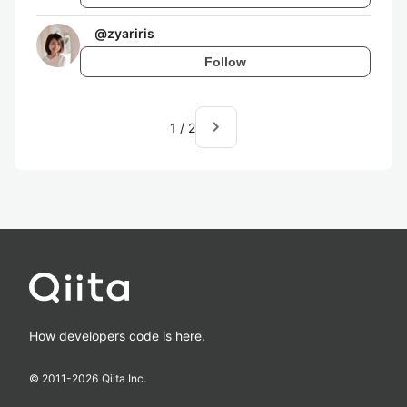
@
zyariris
Follow
navigate_next
1
/
2
How developers code is here.
© 2011-
2026
Qiita Inc.