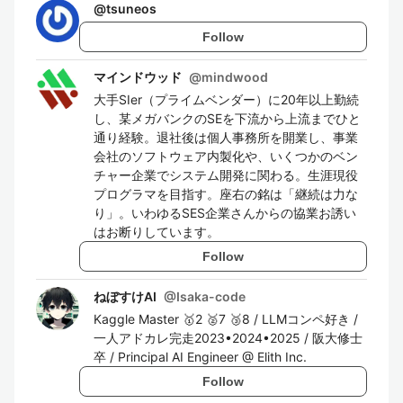
@
tsuneos
Follow
マインドウッド
@
mindwood
大手SIer（プライムベンダー）に20年以上勤続
し、某メガバンクのSEを下流から上流までひと
通り経験。退社後は個人事務所を開業し、事業
会社のソフトウェア内製化や、いくつかのベン
チャー企業でシステム開発に関わる。生涯現役
プログラマを目指す。座右の銘は「継続は力な
り」。いわゆるSES企業さんからの協業お誘い
はお断りしています。
Follow
ねぼすけAI
@
Isaka-code
Kaggle Master 🥇2 🥈7 🥉8 / LLMコンペ好き /
一人アドカレ完走2023•2024•2025 / 阪大修士
卒 / Principal AI Engineer @ Elith Inc.
Follow