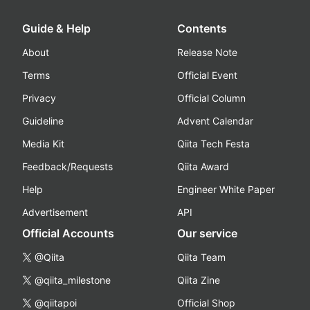
Guide & Help
Contents
About
Release Note
Terms
Official Event
Privacy
Official Column
Guideline
Advent Calendar
Media Kit
Qiita Tech Festa
Feedback/Requests
Qiita Award
Help
Engineer White Paper
Advertisement
API
Official Accounts
Our service
@Qiita
Qiita Team
@qiita_milestone
Qiita Zine
@qiitapoi
Official Shop