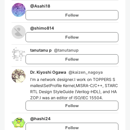
@
Asahi18
Follow
@
shimo814
Follow
tanutanu p
@
tanutanup
Follow
Dr. Kiyoshi Ogawa
@
kaizen_nagoya
I'm a network designer.I work on TOPPERS S
mallestSetProfile Kernel,MISRA-C/C++, STARC
RTL Design StyleGuide (Verilog-HDL), and HA
ZOP.I was an editor of ISO/IEC 15504.
Follow
@
hashi24
Follow