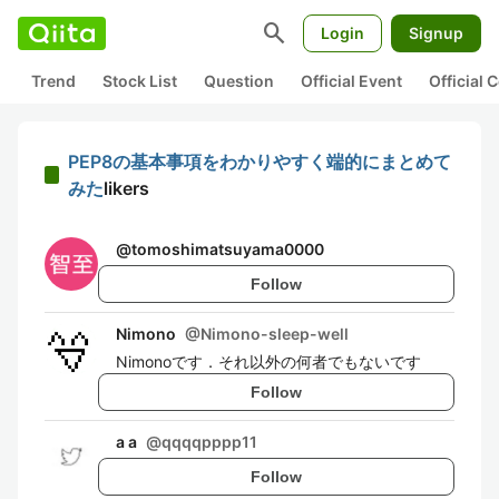
search
Login
Signup
Trend
Stock List
Question
Official Event
Official
PEP8の基本事項をわかりやすく端的にまとめて
みた
likers
@
tomoshimatsuyama0000
Follow
Nimono
@
Nimono-sleep-well
Nimonoです．それ以外の何者でもないです
Follow
a a
@
qqqqpppp11
Follow