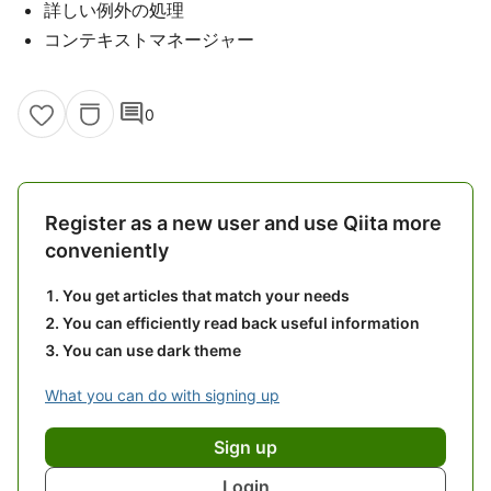
詳しい例外の処理
コンテキストマネージャー
comment
0
Register as a new user and use Qiita more
conveniently
You get articles that match your needs
You can efficiently read back useful information
You can use dark theme
What you can do with signing up
Sign up
Login