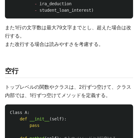
-
ira_deduction
-
student_loan_interest
)
また1行の文字数は最大79文字までとし、超えた場合は改
行する。
また改行する場合は読みやすさを考慮する。
空行
トップレベルの関数やクラスは、2行ずつ空けて、クラス
内部では、1行ずつ空けてメソッドを定義する。
Class
A
:
def
__init__
(
self
):
pass