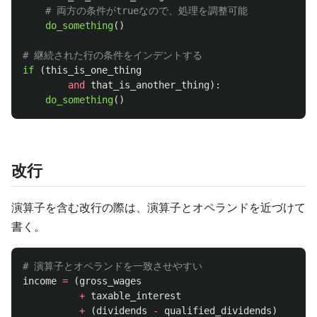
do_something
()
if 
(
this_is_one_thing
and
that_is_another_thing
):
do_something
()
改行
演算子を含む改行の際は、演算子とオペランドを近づけて
書く。
income
=
(
gross_wages
+
taxable_interest
+
(
dividends
-
qualified_dividends
)