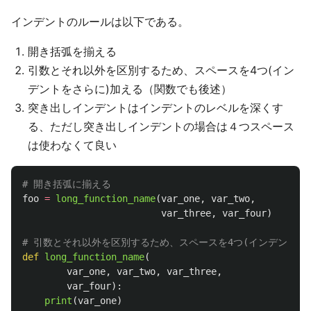
インデントのルールは以下である。
開き括弧を揃える
引数とそれ以外を区別するため、スペースを4つ(イン
デントをさらに)加える（関数でも後述）
突き出しインデントはインデントのレベルを深くす
る、ただし突き出しインデントの場合は４つスペース
は使わなくて良い
foo
=
long_function_name
(
var_one
,
var_two
,
var_three
,
var_four
)
def
long_function_name
(
var_one
,
var_two
,
var_three
,
var_four
):
print
(
var_one
)