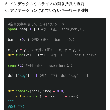
インデックスやスライスの開き括弧の直前
アノテーションされていないキーワード引数
spam
(
ham
[
1
]
)
bar
=
(
0
,
)
x
,
y
=
y
,
x
def
func
(
val
:
int
):
spam 
(
1
)
dct
[
'
key
'
]
=
1
def
complex
(
real
,
imag
=
0.0
):
return
magic
(
r
=
real
,
i
=
imag
)
"""
#例6 (正)
