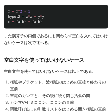
x
=
x
*
2
-
1
hypot2
=
x
*
x
+
y
*
y
c
=
(
a
+
b
)
*
(
a
-
b
)
また演算子の両側であるにも関わらず空白を入れてはいけ
ないケースは次で述べる。
空白文字を使ってはいけないケース
空白文字を使ってはいけないケースは以下である。
括弧やブラケット、波括弧のはじめの直後と終わりの
直前
末尾のカンマと、その後に続く閉じ括弧の間
カンマやセミコロン、コロンの直前
関数呼び出しの引数リストをはじめる開き括弧の直前