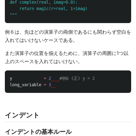
def complex(real, imag=0.0):

"""
例６は、先ほどの演算子の両側であるにも関わらず空白を
入れてはいけないケースである。
また演算子の位置を揃えるために、演算子の周囲に1つ以
上のスペースを入れてはいけない。
y
=
2
long_variable
=
3
インデント
インデントの基本ルール