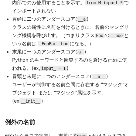
内部でのみ使用することを示す。
で
from M import *
インポートされない
冒頭に二つのアンダースコア(
)
__a
クラスの属性に名前を付けるときに、名前のマングリ
ング機構を呼び出す。（つまりクラス
の
と
Foo
__boo
いう名前は
になる。）
_FooBar__boo
末尾に一つのアンダースコア(
)
a_
Python のキーワードと衝突するのを避けるために使
われる。(ex,
)
input_ = 1
冒頭と末尾に二つのアンダースコア(
)
__a__
ユーザーが制御する名前空間に存在する "マジック"オ
ブジェクト または "マジック"属性を示す。
(ex
)
__init__
例外の名前
例外はクラスで定義し、末尾に
と付けるべきであ