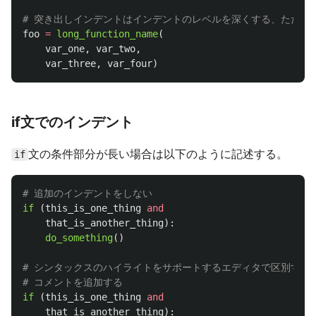
foo
=
long_function_name
(
var_one
,
var_two
,
var_three
,
var_four
)
if文でのインデント
文の条件部分が長い場合は以下のように記述する。
if
if 
(
this_is_one_thing
and
that_is_another_thing
):
do_something
()
# シンタックスのハイライトをサポートするエディタで区別するた
if 
(
this_is_one_thing
and
that_is_another_thing
):