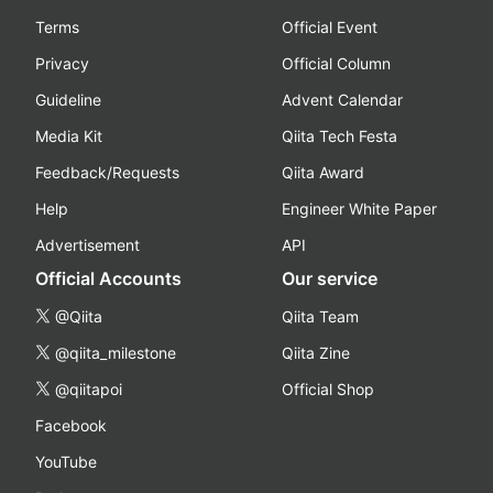
Terms
Official Event
Privacy
Official Column
Guideline
Advent Calendar
Media Kit
Qiita Tech Festa
Feedback/Requests
Qiita Award
Help
Engineer White Paper
Advertisement
API
Official Accounts
Our service
@Qiita
Qiita Team
@qiita_milestone
Qiita Zine
@qiitapoi
Official Shop
Facebook
YouTube