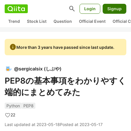
search
Login
Signup
Trend
Stock List
Question
Official Event
Official
info
More than 3 years have passed since last update.
@
sergicalsix
(
しぶや
)
PEP8の基本事項をわかりやすく
端的にまとめてみた
Python
PEP8
22
Last updated at
2023-05-18
Posted at
2023-05-17