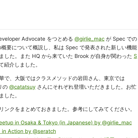
veloper Advocate をつとめる
@girlie_mac
が Spec での
orm の概要について概説し、私は Spec で発表された新しい機能
た。また HQ から来ていた Brook が自身が関わった
S
て紹介しました。
華で、大阪ではクラスメソッドの岩田さん、東京では
リの
@catatsuy
さんにそれぞれ登壇いただきました。お忙
ました。
リンクをまとめておきました。参考にしてみてください。
etup in Osaka & Tokyo (in Japanese) by @girlie_mac
 in Action by @seratch