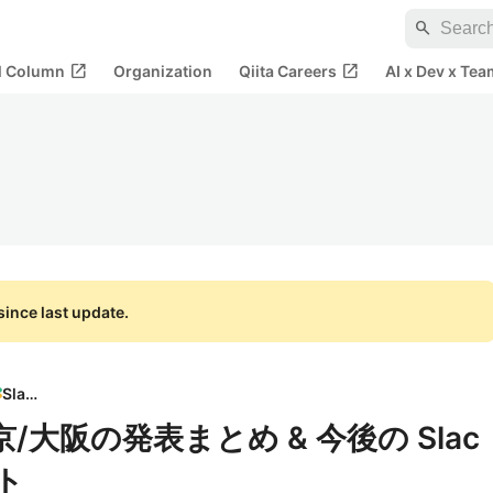
search
open_in_new
open_in_new
al Column
Organization
Qiita Careers
AI x Dev x Tea
ince last update.
Slack
 東京/大阪の発表まとめ & 今後の Slac
ト