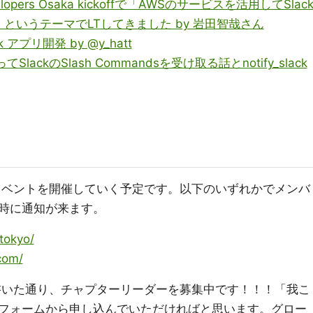
 developers Osaka kickoffで「AWSのサービスを活用してSlac
というテーマでLTしてきました by 岩田智哉さん
k アプリ開発 by @y_hatt
を使ってSlackのSlash Commandsを受け取る話とnotify_slack
にイベントを開催していく予定です。以下のいずれかでメンバ
時に通知が来ます。
tokyo/
com/
も書いた通り、チャプターリーダーを募集中です！！！「我こ
フォームから申し込んでいただければと思います。グロー