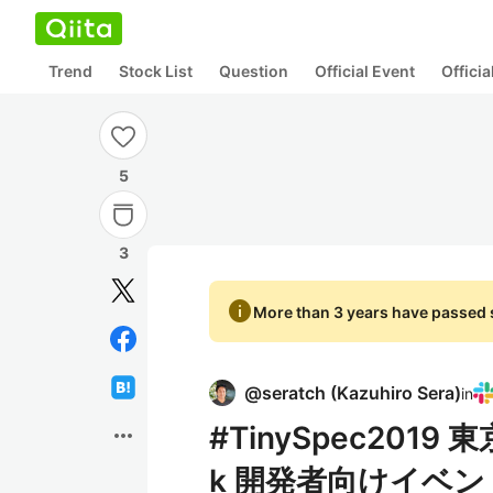
Trend
Stock List
Question
Official Event
Offici
5
3
info
More than 3 years have passed s
@
seratch
(
Kazuhiro Sera
)
in
#TinySpec2019
more_horiz
k 開発者向けイベン