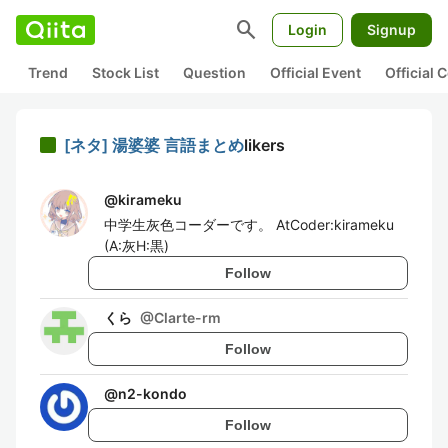
search
Login
Signup
Trend
Stock List
Question
Official Event
Official
[ネタ] 湯婆婆 言語まとめ
likers
@
kirameku
中学生灰色コーダーです。 AtCoder:kirameku
(A:灰H:黒)
Follow
くら
@
Clarte-rm
Follow
@
n2-kondo
Follow