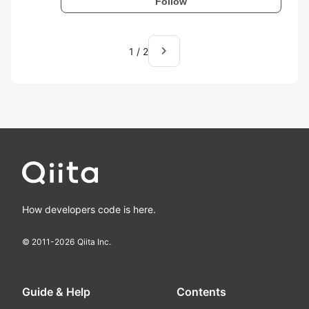
Follow
navigate_next
1
/
2
How developers code is here.
© 2011-
2026
Qiita Inc.
Guide & Help
Contents