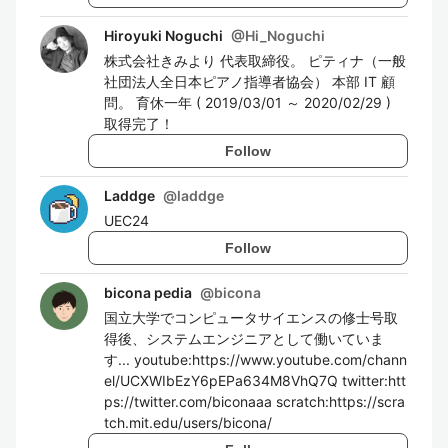
Hiroyuki Noguchi
@
Hi_Noguchi
株式会社きみより 代表取締役。 ピティナ（一般
社団法人全日本ピアノ指導者協会） 本部 IT 顧
問。 育休一年 ( 2019/03/01 ～ 2020/02/29 )
取得完了！
Follow
Laddge
@
laddge
UEC24
Follow
bicona pedia
@
bicona
国立大学でコンピュータサイエンスの修士号取
得後、システムエンジニアとして働いていま
す... youtube:https://www.youtube.com/chann
el/UCXWIbEzY6pEPa634M8VhQ7Q twitter:htt
ps://twitter.com/biconaaa scratch:https://scra
tch.mit.edu/users/bicona/