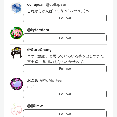
collapsar
@
collapsar
これからがんばりまうヾ( ﾉｼ*°ヮ。)ﾉｼ
Follow
@
kytomtom
Follow
@
GoroChang
まずは勉強。と思っていろいろ手を出しすぎた
三十路。 地固めをなんとかせねば。
Follow
おこめ
@
YuMo_tea
(;O;)
Follow
@
jj0lmw
Follow