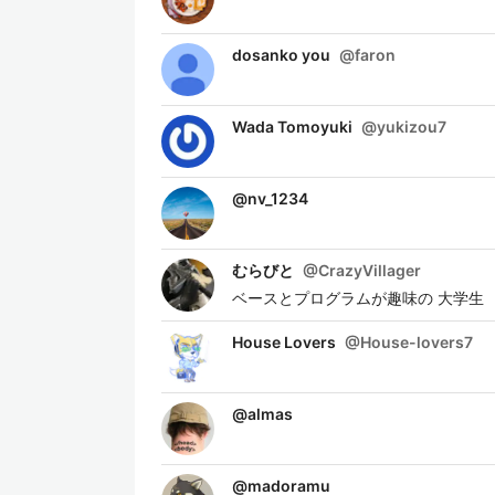
dosanko you
@
faron
Wada Tomoyuki
@
yukizou7
@
nv_1234
むらびと
@
CrazyVillager
ベースとプログラムが趣味の 大学生
House Lovers
@
House-lovers7
@
almas
@
madoramu