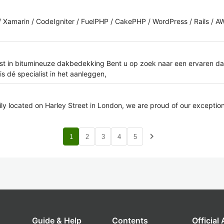
 / Xamarin / CodeIgniter / FuelPHP / CakePHP / WordPress / Rails / 
st in bitumineuze dakbedekking Bent u op zoek naar een ervaren da
s dé specialist in het aanleggen,
rily located on Harley Street in London, we are proud of our exceptio
navigate_next
1
2
3
4
5
Guide & Help
Contents
Official