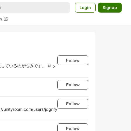
Login
Signup
open_in_new
m
Follow
敗しているのが悩みです。 やっ
Follow
Follow
ityroom.com/users/jdgnfy
Follow