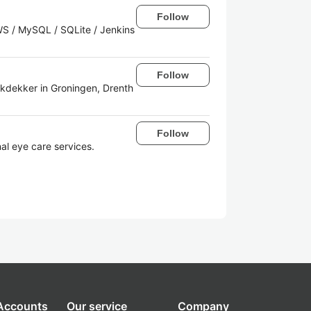
Follow
AWS / MySQL / SQLite / Jenkins
Follow
kdekker in Groningen, Drenth
Follow
nal eye care services.
 Accounts
Our service
Company