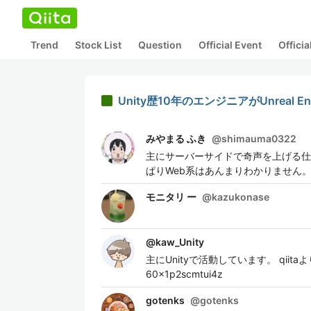
Trend
Stock List
Question
Official Event
Offici
Unity歴10年のエンジニアがUnreal
みやまる ふき
@
shimauma0322
主にサーバーサイドで奇声を上げる仕
ぱりWeb系はあんまりわかりません
モニタリ ー
@
kazukonase
@
kaw_Unity
主にUnityで活動しています。 qiitaよりzennの
60x1p2scmtui4z
gotenks
@
gotenks