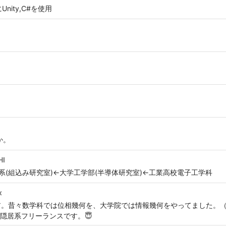
ity,C#を使用
とか。
HI
報系(組込み研究室)←大学工学部(半導体研究室)←工業高校電子工学科
x
ア。昔々数学科では位相幾何を、大学院では情報幾何をやってました。（
隠居系フリーランスです。😇