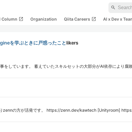
search
open_in_new
open_in_new
al Column
Organization
Qiita Careers
AI x Dev x Tea
 Engineを学ぶときに戸惑ったこと
likers
事をしています。 蓄えていたスキルセットの大部分がAI依存により腐
。
方が活発です。 https://zenn.dev/kawtech [Unityroom] https://un