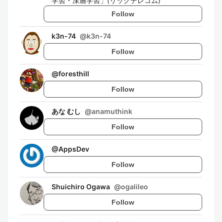
学習・深層学習」(リックテレコム)
Follow
k3n-74
@
k3n-74
Follow
@
foresthill
Follow
あな むし
@
anamuthink
Follow
@
AppsDev
Follow
Shuichiro Ogawa
@
ogalileo
Follow