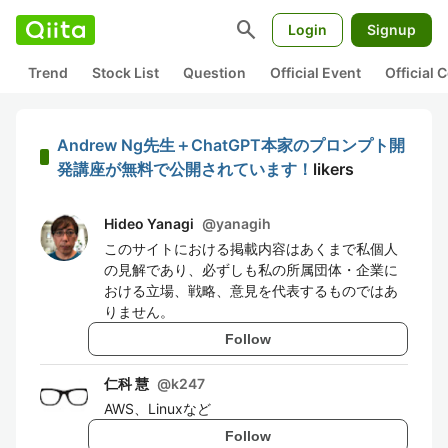
search
Login
Signup
Trend
Stock List
Question
Official Event
Official
Andrew Ng先生＋ChatGPT本家のプロンプト開
発講座が無料で公開されています！
likers
Hideo Yanagi
@
yanagih
このサイトにおける掲載内容はあくまで私個人
の見解であり、必ずしも私の所属団体・企業に
おける立場、戦略、意見を代表するものではあ
りません。
Follow
仁科 慧
@
k247
AWS、Linuxなど
Follow