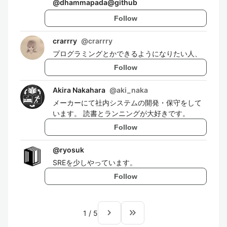
@
dhammapada@github
Follow
crarrry
@
crarrry
プログラミングとかできるようになりたい人、
Follow
Akira Nakahara
@
aki_naka
メーカーにて社内システムの開発・保守をして
います。 読書とランニングが大好きです。
Follow
@
ryosuk
SREを少しやっています。
Follow
navigate_next
keyboard_double_arrow_right
1
/
5