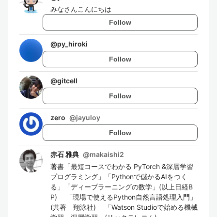
みなさんこんにちは
Follow
@
py_hiroki
Follow
@
gitcell
Follow
zero
@
jayuloy
Follow
赤石 雅典
@
makaishi2
著書「最短コースでわかる PyTorch &深層学習
プログラミング」「Pythonで儲かるAIをつく
る」「ディープラーニングの数学」(以上日経B
P) 「現場で使えるPython自然言語処理入門」
(共著 翔泳社) 「Watson Studioで始める機械