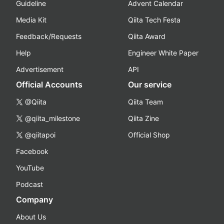
Guideline
Advent Calendar
Media Kit
Qiita Tech Festa
Feedback/Requests
Qiita Award
Help
Engineer White Paper
Advertisement
API
Official Accounts
Our service
@Qiita
Qiita Team
@qiita_milestone
Qiita Zine
@qiitapoi
Official Shop
Facebook
YouTube
Podcast
Company
About Us