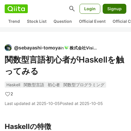
search
Login
Signup
Trend
Stock List
Question
Official Event
Official
@
sebayashi-tomoya
in
株式会社Vision
関数型言語初心者がHaskellを触
ってみる
Haskell
関数型言語
初心者
関数型プログラミング
2
Last updated at
2025-10-05
Posted at
2025-10-05
Haskellの特徴