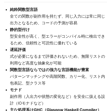
純粋関数型言語
全ての関数が副作用を持たず、同じ入力には常に同じ
出力となるため、コードの予測が容易
静的型付け
型安全性が高く、型エラーがコンパイル時に検出でき
るため、信頼性と可読性に優れている
遅延評価
式が必要になるまで評価されないため、無限リストの
利用など高度な抽象化が可能
関数型言語ならではの強力な言語機能が豊富
パターンマッチングや高階関数、カリー化、リスト内
包表記、型クラス等
モナド
副作用（入出力や状態の変化など）を安全に扱える設
計（IOモナドなど）
主な処理系はGHC（Glasgow Haskell Compiler）