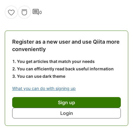
comment
0
Register as a new user and use Qiita more
conveniently
You get articles that match your needs
You can efficiently read back useful information
You can use dark theme
What you can do with signing up
Sign up
Login