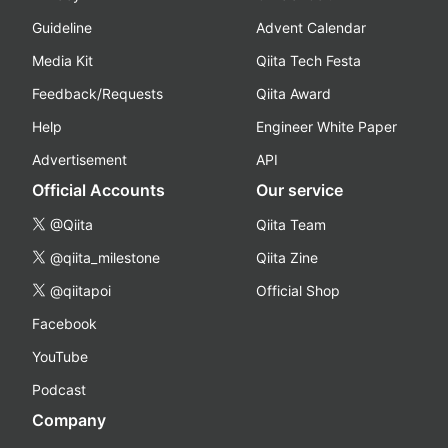
Guideline
Advent Calendar
Media Kit
Qiita Tech Festa
Feedback/Requests
Qiita Award
Help
Engineer White Paper
Advertisement
API
Official Accounts
Our service
@Qiita
Qiita Team
@qiita_milestone
Qiita Zine
@qiitapoi
Official Shop
Facebook
YouTube
Podcast
Company