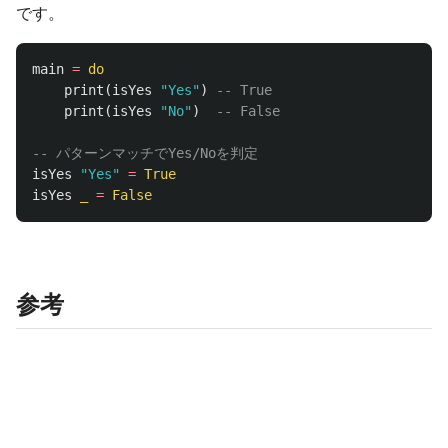
です。
main
=
do
print
(
isYes
"Yes"
)
-- True
print
(
isYes
"No"
)
-- False
-- パターンマッチでYes/Noを判定
isYes
"Yes"
=
True
isYes
_
=
False
参考