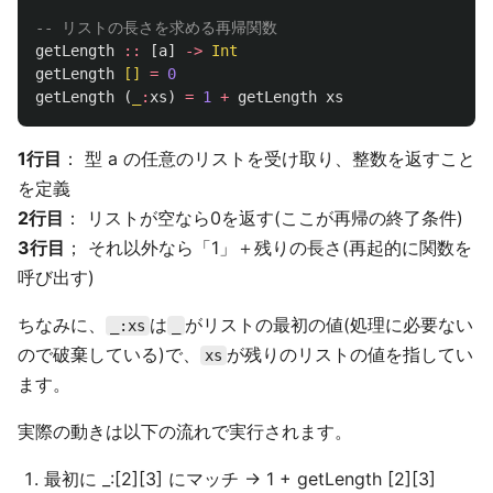
-- リストの長さを求める再帰関数
getLength
::
[
a
]
->
Int
getLength
[]
=
0
getLength
(
_
:
xs
)
=
1
+
getLength
xs
1行目
： 型 a の任意のリストを受け取り、整数を返すこと
を定義
2行目
： リストが空なら0を返す(ここが再帰の終了条件)
3行目
； それ以外なら「1」＋残りの長さ(再起的に関数を
呼び出す)
ちなみに、
は
がリストの最初の値(処理に必要ない
_:xs
_
ので破棄している)で、
が残りのリストの値を指してい
xs
ます。
実際の動きは以下の流れで実行されます。
最初に _:[2][3] にマッチ → 1 + getLength [2][3]