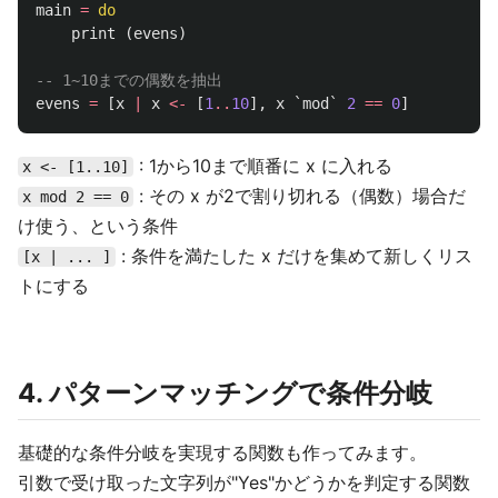
main
=
do
print
(
evens
)
-- 1~10までの偶数を抽出
evens
=
[
x
|
x
<-
[
1
..
10
],
x
`
mod
`
2
==
0
]
: 1から10まで順番に x に入れる
x <- [1..10]
: その x が2で割り切れる（偶数）場合だ
x mod 2 == 0
け使う、という条件
: 条件を満たした x だけを集めて新しくリス
[x | ... ]
トにする
4. パターンマッチングで条件分岐
基礎的な条件分岐を実現する関数も作ってみます。
引数で受け取った文字列が"Yes"かどうかを判定する関数