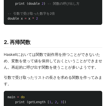
print
(
double
2
)
-- 関数の呼び出し方
-- 引数で受け取った数字を2倍
double
x
=
x
*
2
2. 再帰関数
Haskellにおいては関数で副作用を持つことができないた
め、変数を使って値を保持しておくということができませ
ん。再起的に呼び出す関数を使うことが多いようです。
引数で受け取ったリストの長さを求める関数を作ってみま
す。
main
=
do
print
(
getLength
[
1
,
2
,
3
])