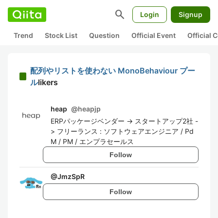
search
Login
Signup
Trend
Stock List
Question
Official Event
Official
配列やリストを使わない MonoBehaviour プー
ル
likers
heap
@
heapjp
ERPパッケージベンダー -> スタートアップ2社 -
> フリーランス : ソフトウェアエンジニア / Pd
M / PM / エンプラセールス
Follow
@
JmzSpR
Follow