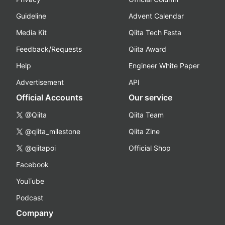
Guideline
Advent Calendar
Media Kit
Qiita Tech Festa
Feedback/Requests
Qiita Award
Help
Engineer White Paper
Advertisement
API
Official Accounts
Our service
@Qiita
Qiita Team
@qiita_milestone
Qiita Zine
@qiitapoi
Official Shop
Facebook
YouTube
Podcast
Company