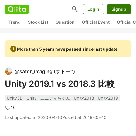
search
Login
Signup
Trend
Stock List
Question
Official Event
Official
info
More than 5 years have passed since last update.
@
sator_imaging
(
サトー™
)
Unity 2019.1 vs 2018.3 比較
Unity3D
Unity
ユニティちゃん
Unity2018
Unity2019
10
Last updated at
2020-04-10
Posted at
2019-05-10