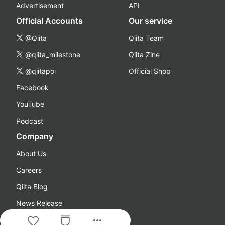
Advertisement
API
Official Accounts
Our service
@Qiita
Qiita Team
@qiita_milestone
Qiita Zine
@qiitapoi
Official Shop
Facebook
YouTube
Podcast
Company
About Us
Careers
Qiita Blog
News Release
more_horiz