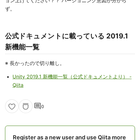
ョン上げてください？？ バージョニング意図が分から
ず。
公式ドキュメントに載っている 2019.1
新機能一覧
※ 長かったので切り離し。
Unity 2019.1 新機能一覧（公式ドキュメントより） -
Qiita
comment
0
Register as a new user and use Qiita more