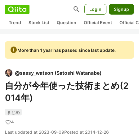
search
Login
Signup
Trend
Stock List
Question
Official Event
Official
info
More than 1 year has passed since last update.
@
sassy_watson
(
Satoshi Watanabe
)
自分が今年使った技術まとめ(2
014年)
まとめ
4
Last updated at
2023-09-09
Posted at
2014-12-26