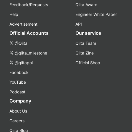
Feedback/Requests
Qiita Award
Help
Engineer White Paper
Advertisement
API
Official Accounts
Our service
@Qiita
Qiita Team
@qiita_milestone
Qiita Zine
@qiitapoi
Official Shop
Facebook
YouTube
Podcast
Company
About Us
Careers
Qiita Blog