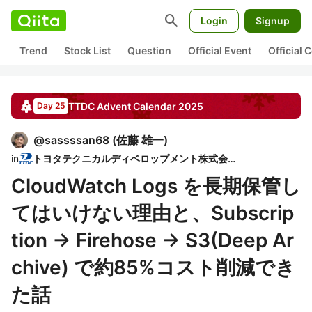
search
Login
Signup
Trend
Stock List
Question
Official Event
Official
TTDC
Advent Calendar
2025
Day 25
@
sassssan68
(
佐藤 雄一
)
in
トヨタテクニカルディベロップメント株式会社
CloudWatch Logs を長期保管し
てはいけない理由と、Subscrip
tion → Firehose → S3(Deep Ar
chive) で約85%コスト削減でき
た話