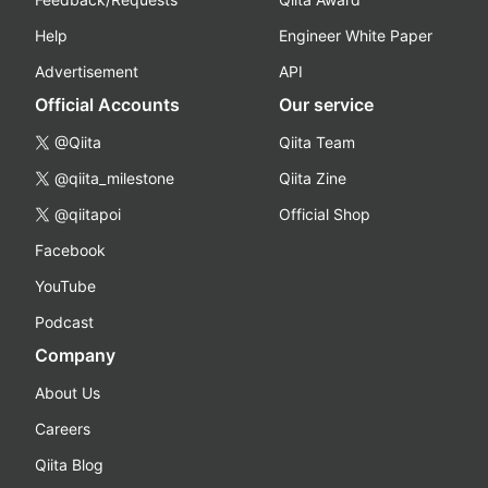
Help
Engineer White Paper
Advertisement
API
Official Accounts
Our service
@Qiita
Qiita Team
@qiita_milestone
Qiita Zine
@qiitapoi
Official Shop
Facebook
YouTube
Podcast
Company
About Us
Careers
Qiita Blog