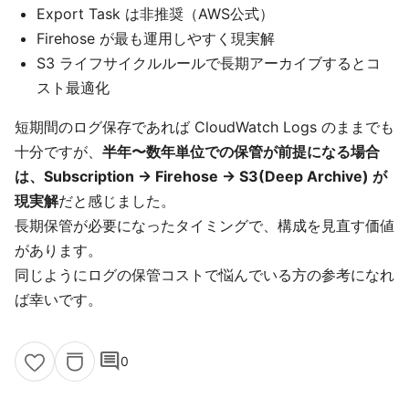
Export Task は非推奨（AWS公式）
Firehose が最も運用しやすく現実解
S3 ライフサイクルルールで長期アーカイブするとコ
スト最適化
短期間のログ保存であれば CloudWatch Logs のままでも
十分ですが、
半年〜数年単位での保管が前提になる場合
は、Subscription → Firehose → S3(Deep Archive) が
現実解
だと感じました。
長期保管が必要になったタイミングで、構成を見直す価値
があります。
同じようにログの保管コストで悩んでいる方の参考になれ
ば幸いです。
comment
0