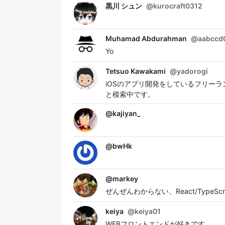
黒川 シュン
@
kurocraft0312
Muhamad Abdurahman
@
aabccd
Yo
Tetsuo Kawakami
@
yadorogi
iOSのアプリ開発をしているフリー
と模索中です。
@
kajiyan_
@
bwHk
@
markey
ぜんぜんわからない、React/TypeS
keiya
@
keiya01
WEBフロントエンドが好きです