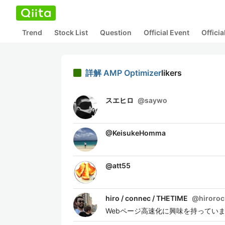
Trend
Stock List
Question
Official Event
Offici
詳解 AMP Optimizer
likers
スエヒロ
@
saywo
@
KeisukeHomma
@
att55
hiro / connec / THETIME
@
hiroroc
Webページ高速化に興味を持ってい