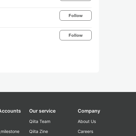
Follow
Follow
 Accounts
Our service
Company
Qiita Team
About Us
_milestone
Qiita Zine
Careers