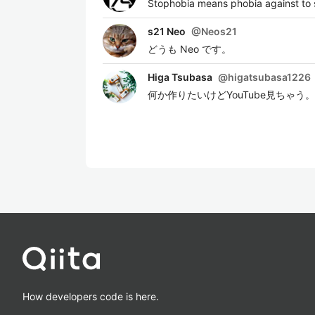
Stophobia means phobia against to 
s21 Neo
@
Neos21
どうも Neo です。
Higa Tsubasa
@
higatsubasa1226
何か作りたいけどYouTube見ちゃ
How developers code is here.