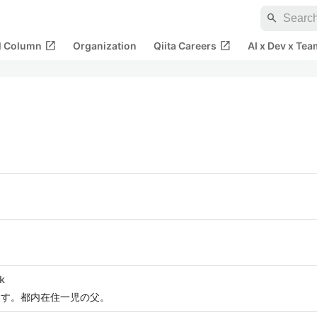
search
open_in_new
open_in_new
al Column
Organization
Qiita Careers
AI x Dev x Tea
k
ます。都内在住一児の父。