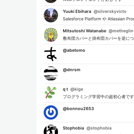
Yuuki Ebihara
@
silverskyvicto
Salesforce Platform や Atlassi
Mitsutoshi Watanabe
@
metheglin
敷布団カバーと掛布団カバーを逆につ
@
abetomo
@
dnrsm
q t
@
kige
プログラミング学習中の超初心者です
@
bonnou2653
Stophobia
@
stophobia