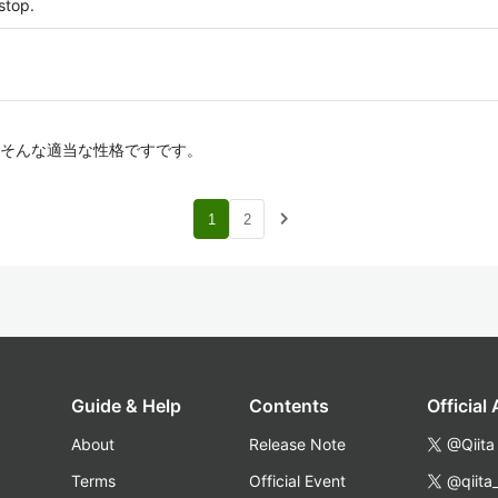
stop.
う。そんな適当な性格ですです。
navigate_next
1
2
Guide & Help
Contents
Official
About
Release Note
@Qiita
Terms
Official Event
@qiita