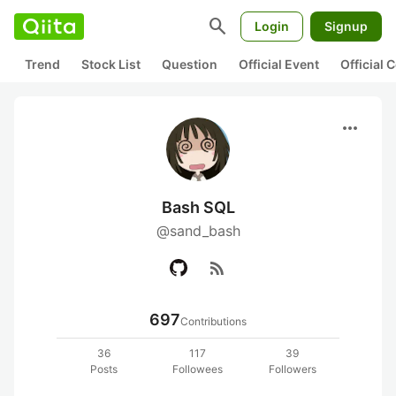
search
Login
Signup
Trend
Stock List
Question
Official Event
Official
more_horiz
Bash SQL
@sand_bash
rss_feed
697
Contributions
36
117
39
Posts
Followees
Followers