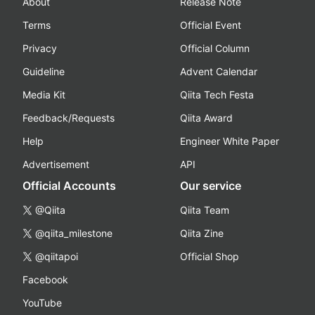
About
Release Note
Terms
Official Event
Privacy
Official Column
Guideline
Advent Calendar
Media Kit
Qiita Tech Festa
Feedback/Requests
Qiita Award
Help
Engineer White Paper
Advertisement
API
Official Accounts
Our service
@Qiita
Qiita Team
@qiita_milestone
Qiita Zine
@qiitapoi
Official Shop
Facebook
YouTube